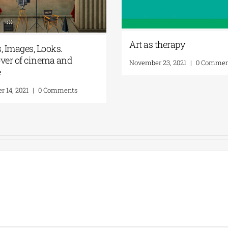
Art as therapy
, Images, Looks.
ver of cinema and
November 23, 2021
|
0 Commen
e
 14, 2021
|
0 Comments