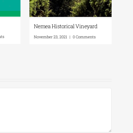
Nemea Historical Vineyard
Gut
ts
November 23, 2021
|
0 Comments
Phy
Apri