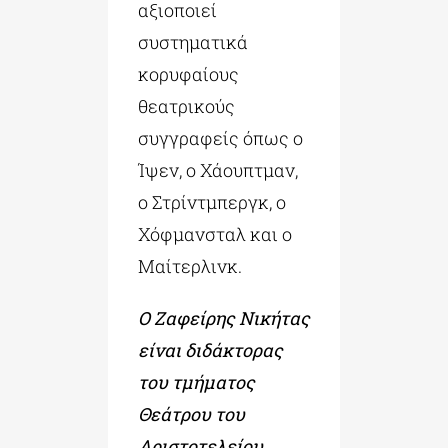
αξιοποιεί
συστηματικά
κορυφαίους
θεατρικούς
συγγραφείς όπως ο
Ίψεν, ο Χάουπτμαν,
ο Στρίντμπεργκ, ο
Χόφμανσταλ και ο
Μαίτερλινκ.
Ο
Ζαφείρης Νικήτας
είναι διδάκτορας
του τμήματος
Θεάτρου του
Αριστοτελείου