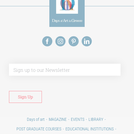
Alt
Days of art
MAGAZINE
EVENTS
LIBRARY
POST GRADUATE COURSES
EDUCATIONAL INSTITUTIONS
CULTURAL INSTITUTIONS
ART PLACES
MUNICIPALITIES
Ads