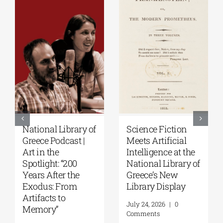
Patakis
Secret Paths: From
Publications|
the Epic of
Yanis Varoufakis:
Gilgamesh to the
Raise Your Soul: A
Odyssey | By
Personal History
Panos Liakos
of Resistance
July 31, 2026
|
0
Comments
August 5, 2026
|
0
Comments