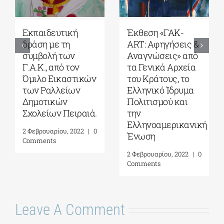
Μαθητικοί
“Υπέρ Πίστεως
διαγωνισμοί, με τη
και Πατρίδος Η
συμβολή των
συμβολή της
Γ.Α.Κ. και σε
Εκκλησίας στον
συνεργασία με το
Αγώνα του 1821”
Ίδρυμα Ωνάση &
έκθεση στο
την Ωνάσειο
Βυζαντινό και
Βιβλιοθήκη.
χριστιανικό
Μουσείο
3 Φεβρουαρίου, 2022
|
0
Comments
16 Φεβρουαρίου, 2022
|
0 Comments
Leave A Comment
Comment