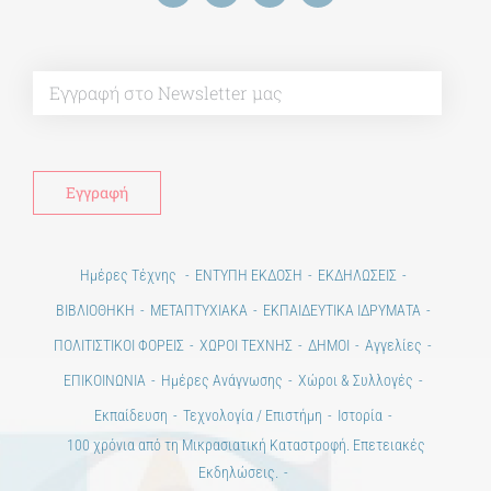
Alt
Ημέρες Τέχνης
ΕΝΤΥΠΗ ΕΚΔΟΣΗ
ΕΚΔΗΛΩΣΕΙΣ
ΒΙΒΛΙΟΘΗΚΗ
ΜΕΤΑΠΤΥΧΙΑΚΑ
ΕΚΠΑΙΔΕΥΤΙΚΑ ΙΔΡΥΜΑΤΑ
ΠΟΛΙΤΙΣΤΙΚΟΙ ΦΟΡΕΙΣ
ΧΩΡΟΙ ΤΕΧΝΗΣ
ΔΗΜΟΙ
Αγγελίες
ΕΠΙΚΟΙΝΩΝΙΑ
Ημέρες Ανάγνωσης
Χώροι & Συλλογές
Εκπαίδευση
Τεχνολογία / Επιστήμη
Ιστορία
100 χρόνια από τη Μικρασιατική Καταστροφή. Επετειακές
Εκδηλώσεις.
Άστεα
Πέρα από την πόλη
Πέρα από τη χώρα