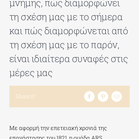
μνήμης, πώς διαμορφώνει
τη σχέση μας με το σήμερα
ΔΙΔΑΚΤΟΡΙΚΑ
και πώς διαμορφώνεται από
ΕΚΠΑΙΔΕΥΤΙΚΑ ΙΔΡΥΜΑΤΑ
τη σχέση μας με το παρόν,
είναι ιδιαίτερα συναφές στις
ΠΟΛΙΤΙΣΤΙΚΟΙ ΦΟΡΕΙΣ
μέρες μας
ΧΩΡΟΙ ΤΕΧΝΗΣ
Share it!
ΔΗΜΟΙ
ΕΚΔΗΛΩΣΕΙΣ
Με αφορμή την επετειακή χρονιά της
επανάστασης του 1821, η ομάδα ARS