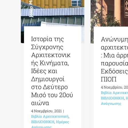
Ιστορία της
Ανώνυμ
Σύγχρονης
αρχιτεκτ
Αρχιτεκτονικ
: Μια άρ
ής Κινήματα,
παρουσία
Ιδέες και
Εκδόσει
Δημιουργοί
ΠΙΟΠ
στο Δεύτερο
4 Νοεμβρίου, 20
Βιβλία Αρχιτεκ
Μισό του 20ού
ΒΙΒΛΙΟΘΗΚΗ
,
Η
αιώνα
Ανάγνωσης
4 Νοεμβρίου, 2021
|
Βιβλία Αρχιτεκτονική
,
ΒΙΒΛΙΟΘΗΚΗ
,
Ημέρες
Ανάγνωσης