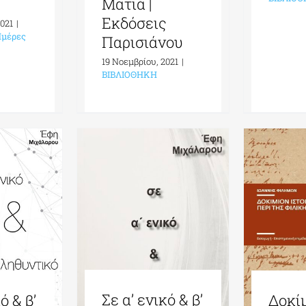
Ματιά |
Εκδόσεις
2021
|
μέρες
Παρισιάνου
19 Νοεμβρίου, 2021
|
ΒΙΒΛΙΟΘΗΚΗ
Σε α’ ενικό & β’
ό & β’
Δοκί