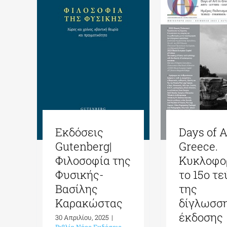
Εκδόσεις
Days of A
Gutenberg|
Greece.
Φιλοσοφία της
Κυκλοφο
Φυσικής-
το 15ο τ
Βασίλης
της
Καρακώστας
δίγλωσσ
έκδοσης
30 Απριλίου, 2025
|