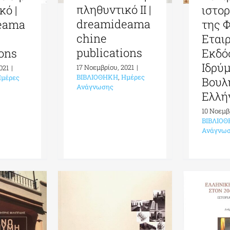
πληθυντικό II |
κό |
ιστορ
dreamideama
eama
της 
chine
Εταιρ
publications
ions
Εκδό
Ιδρύ
17 Νοεμβρίου, 2021
|
021
|
ΒΙΒΛΙΟΘΗΚΗ
,
Ημέρες
μέρες
Βουλ
Ανάγνωσης
Ελλή
10 Νοεμβ
ΒΙΒΛΙΟ
Ανάγνω