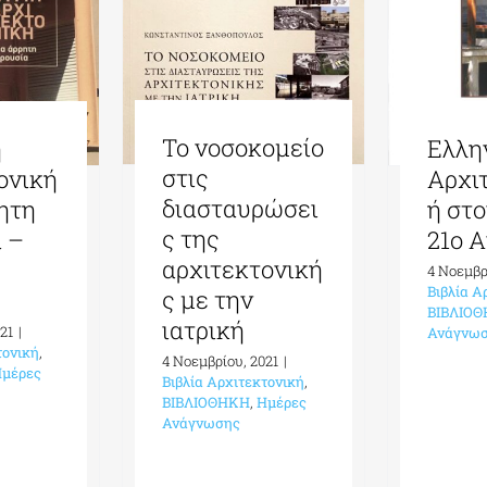
Το νοσοκομείο
η
Ελλη
στις
ονική
Αρχι
διασταυρώσει
ρητη
ή στο
ς της
 –
21ο 
αρχιτεκτονική
ς
4 Νοεμβρ
Βιβλία Α
ς με την
ΒΙΒΛΙΟ
ιατρική
21
|
Ανάγνω
τονική
,
4 Νοεμβρίου, 2021
|
μέρες
Βιβλία Αρχιτεκτονική
,
ΒΙΒΛΙΟΘΗΚΗ
,
Ημέρες
Ανάγνωσης