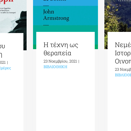
Η τέχνη ως
Νεμέ
ου
θεραπεία
Ιστορ
η
Οινο
23 Νοεμβρίου, 2021
|
2021
|
ΒΙΒΛΙΟΘΗΚΗ
μέρες
23 Νοεμβ
ΒΙΒΛΙΟ