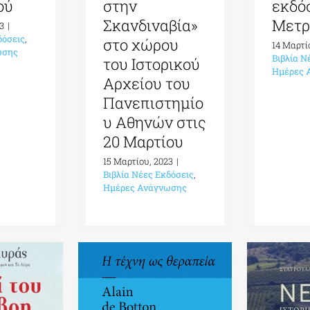
στην
ού
εκδό
Σκανδιναβία»
Μετρ
3
|
δόσεις
,
στο χώρου
14 Μαρτί
ωσης
Βιβλία Ν
του Ιστορικού
Ημέρες 
Αρχείου του
Πανεπιστημίο
υ Αθηνών στις
20 Μαρτίου
15 Μαρτίου, 2023
|
Βιβλία Νέες Εκδόσεις
,
Ημέρες Ανάγνωσης