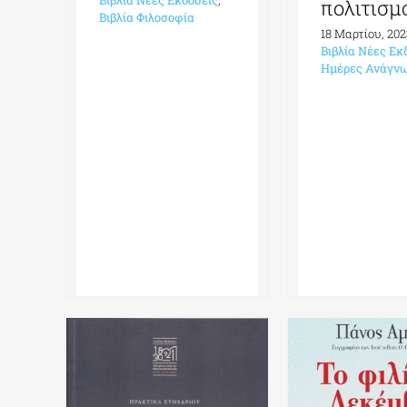
Βιβλία Νέες Εκδόσεις
,
πολιτισμ
Βιβλία Φιλοσοφία
18 Μαρτίου, 202
Βιβλία Νέες Εκ
Ημέρες Ανάγν