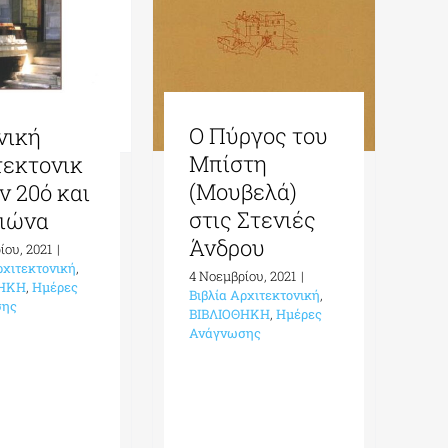
Ο Πύργος του
νική
Μπίστη
τεκτονικ
(Μουβελά)
ν 20ό και
στις Στενιές
Αιώνα
Άνδρου
ίου, 2021
|
ρχιτεκτονική
,
4 Νοεμβρίου, 2021
|
ΘΗΚΗ
,
Ημέρες
Βιβλία Αρχιτεκτονική
,
σης
ΒΙΒΛΙΟΘΗΚΗ
,
Ημέρες
Ανάγνωσης