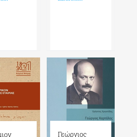
Γεώργιος
μιον