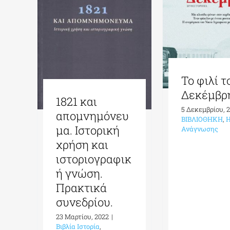
Το φιλί τ
Δεκέμβρ
1821 και
5 Δεκεμβρίου, 
απομνημόνευ
ΒΙΒΛΙΟΘΗΚΗ
,
Η
μα. Ιστορική
Ανάγνωσης
χρήση και
ιστοριογραφικ
ή γνώση.
Πρακτικά
συνεδρίου.
23 Μαρτίου, 2022
|
Βιβλία Ιστορία
,