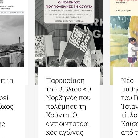
Παρουσίαση
rt in
Νέο
του βιβλίου «Ο
μυθη
Νορβηγός που
ρεί
του Γ
πολέμησε τη
εύχος
Τσια
Χούντα. Ο
τίτλ
αντιδικτατορι
ης
Καισ
κός αγώνας
από τ