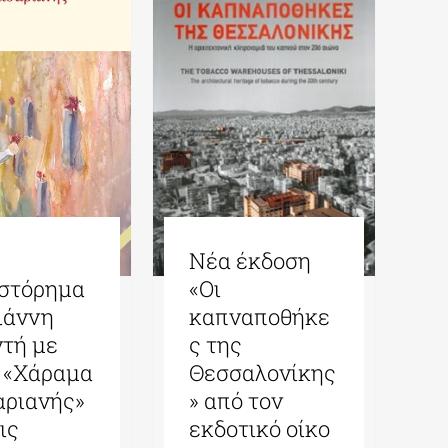
Νέα έκδοση
στόρημα
«Οι
ιάννη
καπναποθήκε
ντή με
ς της
ο «Χάραμα
Θεσσαλονίκης
αριανής»
» από τον
ις
εκδοτικό οίκο