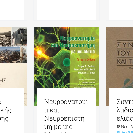
α
Νευροανατομί
Συντ
ικής
α και
λαδιο
σης –
Νευροεπιστή
ελιά
ς
μη με μια
18 Νοεμβ
ΒΙΒΛΙΟ