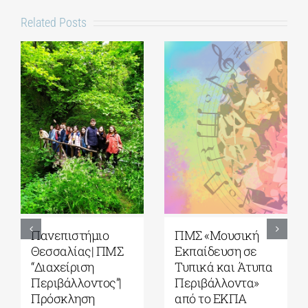
Related Posts
5ο Διεθνές Θερινό
Πανεπιστήμιο
Σχολείο Καβάλας
Αιγαίου| Τμήμα
από το Αnatolia
Ωκεανογραφίας
American
και Θαλασσίων
University|
Βιοεπιστημών|