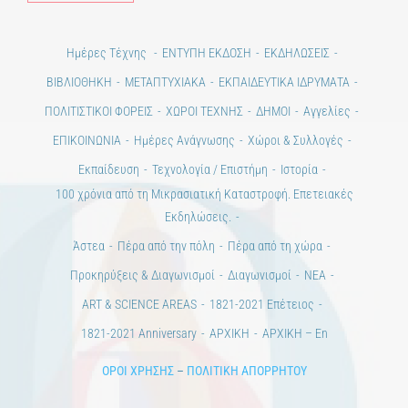
Alt
Ημέρες Τέχνης
ΕΝΤΥΠΗ ΕΚΔΟΣΗ
ΕΚΔΗΛΩΣΕΙΣ
ΒΙΒΛΙΟΘΗΚΗ
ΜΕΤΑΠΤΥΧΙΑΚΑ
ΕΚΠΑΙΔΕΥΤΙΚΑ ΙΔΡΥΜΑΤΑ
ΠΟΛΙΤΙΣΤΙΚΟΙ ΦΟΡΕΙΣ
ΧΩΡΟΙ ΤΕΧΝΗΣ
ΔΗΜΟΙ
Αγγελίες
ΕΠΙΚΟΙΝΩΝΙΑ
Ημέρες Ανάγνωσης
Χώροι & Συλλογές
Εκπαίδευση
Τεχνολογία / Επιστήμη
Ιστορία
100 χρόνια από τη Μικρασιατική Καταστροφή. Επετειακές
Εκδηλώσεις.