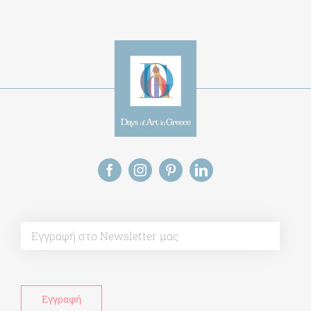
Alternative:
This site uses Akismet to reduce spam.
Learn
how your comment data is processed.