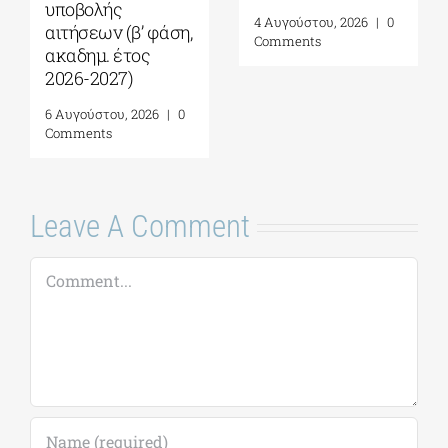
Γεωπολιτική,
Πρόγραμμα
Συμφιλίωση και
Μεταπτυχιακών
Σχέσεις Καλής
Σπουδών (ΠΜΣ)
Γειτονίας στην
«Ολοκληρωμένη
Ανατολική
Διαχείριση
Μεσόγειο| 24 – 28
Παράκτιων
Αυγούστου 2026
Περιοχών»|
Προκήρυξη
7 Αυγούστου, 2026
|
0
ακαδημ.έτους
Comments
2026-2027
(παράταση
αιτήσεων έως
18/09)
7 Αυγούστου, 2026
|
0
Comments
Leave A Comment