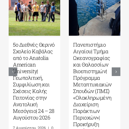
5ο Διεθνές Θερινό
Πανεπιστήμιο
Σχολείο Καβάλας
Αιγαίου| Τμήμα
από το Αnatolia
Ωκεανογραφίας
American
και Θαλασσίων
University|
Βιοεπιστημών|
Γεωπολιτική,
Πρόγραμμα
Συμφιλίωση και
Μεταπτυχιακών
Σχέσεις Καλής
Σπουδών (ΠΜΣ)
Γειτονίας στην
«Ολοκληρωμένη
Ανατολική
Διαχείριση
Μεσόγειο| 24 – 28
Παράκτιων
Αυγούστου 2026
Περιοχών»|
Προκήρυξη
7 Αυγούστου, 2026
|
0