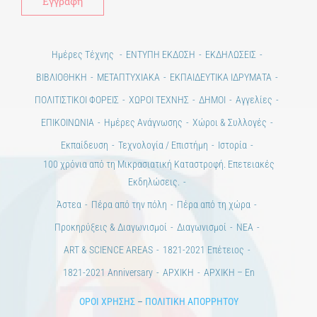
Ημέρες Τέχνης
ΕΝΤΥΠΗ ΕΚΔΟΣΗ
ΕΚΔΗΛΩΣΕΙΣ
ΒΙΒΛΙΟΘΗΚΗ
ΜΕΤΑΠΤΥΧΙΑΚΑ
ΕΚΠΑΙΔΕΥΤΙΚΑ ΙΔΡΥΜΑΤΑ
ΠΟΛΙΤΙΣΤΙΚΟΙ ΦΟΡΕΙΣ
ΧΩΡΟΙ ΤΕΧΝΗΣ
ΔΗΜΟΙ
Αγγελίες
ΕΠΙΚΟΙΝΩΝΙΑ
Ημέρες Ανάγνωσης
Χώροι & Συλλογές
Εκπαίδευση
Τεχνολογία / Επιστήμη
Ιστορία
100 χρόνια από τη Μικρασιατική Καταστροφή. Επετειακές
Εκδηλώσεις.
Άστεα
Πέρα από την πόλη
Πέρα από τη χώρα
Προκηρύξεις & Διαγωνισμοί
Διαγωνισμοί
ΝΕΑ
ART & SCIENCE AREAS
1821-2021 Επέτειος
1821-2021 Anniversary
ΑΡΧΙΚΗ
ΑΡΧΙΚΗ – En
ΟΡΟΙ ΧΡΗΣΗΣ
–
ΠΟΛΙΤΙΚΗ ΑΠΟΡΡΗΤΟΥ