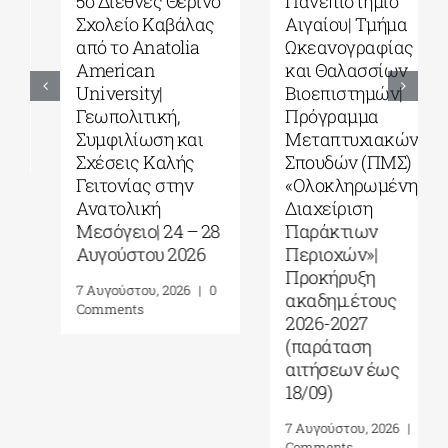
5ο Διεθνές Θερινό
Πανεπιστήμιο
Σχολείο Καβάλας
Αιγαίου| Τμήμα
από το Αnatolia
Ωκεανογραφίας
American
και Θαλασσίων
University|
Βιοεπιστημών|
Γεωπολιτική,
Πρόγραμμα
Συμφιλίωση και
Μεταπτυχιακών
Σχέσεις Καλής
Σπουδών (ΠΜΣ)
Γειτονίας στην
«Ολοκληρωμένη
Ανατολική
Διαχείριση
Μεσόγειο| 24 – 28
Παράκτιων
Αυγούστου 2026
Περιοχών»|
Προκήρυξη
7 Αυγούστου, 2026
|
0
ακαδημ.έτους
Comments
2026-2027
(παράταση
αιτήσεων έως
18/09)
7 Αυγούστου, 2026
|
0
Comments