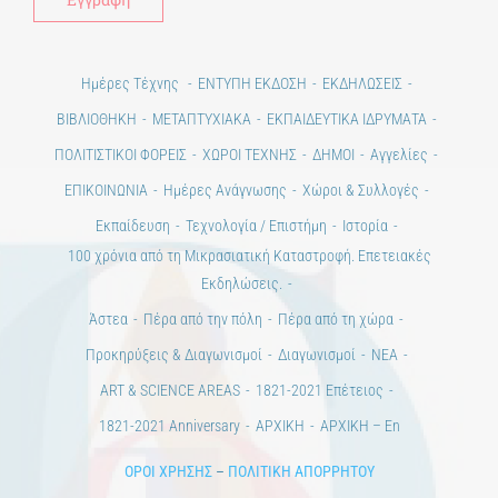
Ημέρες Τέχνης
ΕΝΤΥΠΗ ΕΚΔΟΣΗ
ΕΚΔΗΛΩΣΕΙΣ
ΒΙΒΛΙΟΘΗΚΗ
ΜΕΤΑΠΤΥΧΙΑΚΑ
ΕΚΠΑΙΔΕΥΤΙΚΑ ΙΔΡΥΜΑΤΑ
ΠΟΛΙΤΙΣΤΙΚΟΙ ΦΟΡΕΙΣ
ΧΩΡΟΙ ΤΕΧΝΗΣ
ΔΗΜΟΙ
Αγγελίες
ΕΠΙΚΟΙΝΩΝΙΑ
Ημέρες Ανάγνωσης
Χώροι & Συλλογές
Εκπαίδευση
Τεχνολογία / Επιστήμη
Ιστορία
100 χρόνια από τη Μικρασιατική Καταστροφή. Επετειακές
Εκδηλώσεις.
Άστεα
Πέρα από την πόλη
Πέρα από τη χώρα
Προκηρύξεις & Διαγωνισμοί
Διαγωνισμοί
ΝΕΑ
ART & SCIENCE AREAS
1821-2021 Επέτειος
1821-2021 Anniversary
ΑΡΧΙΚΗ
ΑΡΧΙΚΗ – En
ΟΡΟΙ ΧΡΗΣΗΣ
–
ΠΟΛΙΤΙΚΗ ΑΠΟΡΡΗΤΟΥ