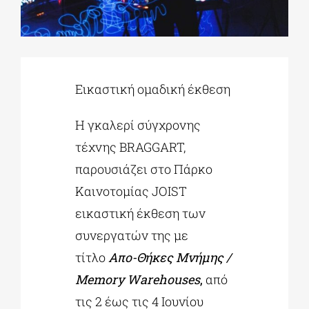
ΔΙΔΑΚΤΟΡΙΚΑ
Εικαστική ομαδική έκθεση
ΕΚΠΑΙΔΕΥΤΙΚΑ ΙΔΡΥΜΑΤΑ
Η γκαλερί σύγχρονης
ΠΟΛΙΤΙΣΤΙΚΟΙ ΦΟΡΕΙΣ
τέχνης BRAGGART,
παρουσιάζει στο Πάρκο
ΧΩΡΟΙ ΤΕΧΝΗΣ
Καινοτομίας JOIST
εικαστική έκθεση των
ΔΗΜΟΙ
συνεργατών της με
τίτλο
Απο-Θήκες Μνήμης /
ΕΚΔΗΛΩΣΕΙΣ
Memory Warehouses
,
από
τις 2 έως τις 4 Ιουνίου