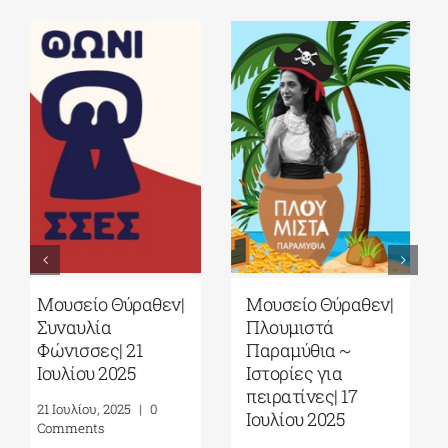
Μουσείο Θύραθεν|
Μουσείο Θύραθεν|
Εκδηλώσεις 18 &
Πες πως μ’
19 Αυγούστου 2025
αντάμωσες μια
νύχτα σ’ ένα
16 Αυγούστου, 2025
|
0
όνειρο| 09
Comments
Aυγούστου 2025