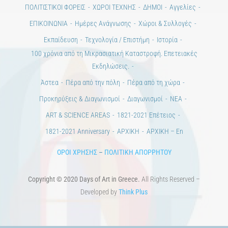
ΠΟΛΙΤΙΣΤΙΚΟΙ ΦΟΡΕΙΣ
ΧΩΡΟΙ ΤΕΧΝΗΣ
ΔΗΜΟΙ
Αγγελίες
ΕΠΙΚΟΙΝΩΝΙΑ
Ημέρες Ανάγνωσης
Χώροι & Συλλογές
Εκπαίδευση
Τεχνολογία / Επιστήμη
Ιστορία
100 χρόνια από τη Μικρασιατική Καταστροφή. Επετειακές
Εκδηλώσεις.
Άστεα
Πέρα από την πόλη
Πέρα από τη χώρα
Προκηρύξεις & Διαγωνισμοί
Διαγωνισμοί
ΝΕΑ
ART & SCIENCE AREAS
1821-2021 Επέτειος
1821-2021 Anniversary
ΑΡΧΙΚΗ
ΑΡΧΙΚΗ – En
ΟΡΟΙ ΧΡΗΣΗΣ
–
ΠΟΛΙΤΙΚΗ ΑΠΟΡΡΗΤΟΥ
Copyright © 2020 Days of Art in Greece.
All Rights Reserved –
Developed by
Think Plus