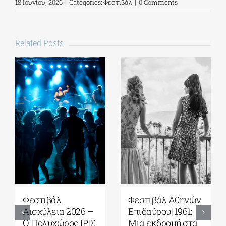
18 Ιουνίου, 2026
|
Categories:
Φεστιβάλ
|
0 Comments
Related Posts
Φεστιβάλ Αθηνών
Φεστιβάλ Αθηνών
Επιδαύρου| Η
Επιδαύρου| Α Trial|
φωνή των
O γιατρός