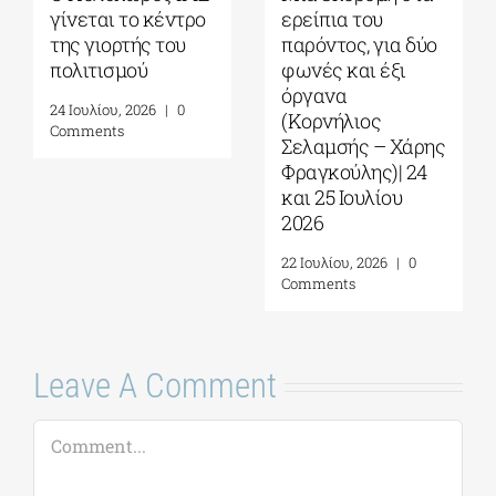
“Τρωάδων”
Στόκμαν
αντήχησε στο
δικάζεται εκ νέου
αρχαίο θέατρο|
στη γενέτειρα της
Γράφει ο Πάνος
δημοκρατίας|
Λιάκος
Γράφει ο Πάνος
Λιάκος
3 Αυγούστου, 2026
|
0
Comments
27 Ιουλίου, 2026
|
0
Comments
Leave A Comment
Comment