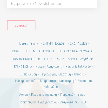
Ημέρες Τέχνης
ΕΝΤΥΠΗ ΕΚΔΟΣΗ
ΕΚΔΗΛΩΣΕΙΣ
ΒΙΒΛΙΟΘΗΚΗ
ΜΕΤΑΠΤΥΧΙΑΚΑ
ΕΚΠΑΙΔΕΥΤΙΚΑ ΙΔΡΥΜΑΤΑ
ΠΟΛΙΤΙΣΤΙΚΟΙ ΦΟΡΕΙΣ
ΧΩΡΟΙ ΤΕΧΝΗΣ
ΔΗΜΟΙ
Αγγελίες
ΕΠΙΚΟΙΝΩΝΙΑ
Ημέρες Ανάγνωσης
Χώροι & Συλλογές
Εκπαίδευση
Τεχνολογία / Επιστήμη
Ιστορία
100 χρόνια από τη Μικρασιατική Καταστροφή. Επετειακές
Εκδηλώσεις.
Άστεα
Πέρα από την πόλη
Πέρα από τη χώρα
Προκηρύξεις & Διαγωνισμοί
Διαγωνισμοί
ΝΕΑ
ART & SCIENCE AREAS
1821-2021 Επέτειος
1821-2021 Anniversary
ΑΡΧΙΚΗ
ΑΡΧΙΚΗ – En