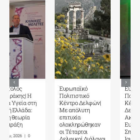
Ευρωπαϊκό
Τέταρτοι
Πολιτιστικό
Δελφικοί
Κέντρο Δελφών|
Διάλογοι|
Δελφική
Ερωτήματα και
Ακαδημία
στοχασμοί για το
Ευρωπαϊκών
μέλλον της
Σπουδών| 19-31
ανθρωπότητας
Ιουλίου 2026
και την