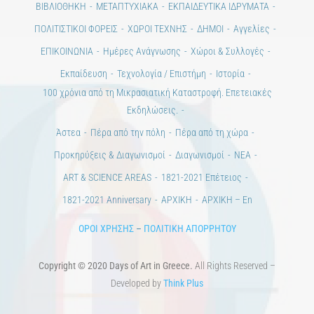
Ημέρες Τέχνης
ΕΝΤΥΠΗ ΕΚΔΟΣΗ
ΕΚΔΗΛΩΣΕΙΣ
ΒΙΒΛΙΟΘΗΚΗ
ΜΕΤΑΠΤΥΧΙΑΚΑ
ΕΚΠΑΙΔΕΥΤΙΚΑ ΙΔΡΥΜΑΤΑ
ΠΟΛΙΤΙΣΤΙΚΟΙ ΦΟΡΕΙΣ
ΧΩΡΟΙ ΤΕΧΝΗΣ
ΔΗΜΟΙ
Αγγελίες
ΕΠΙΚΟΙΝΩΝΙΑ
Ημέρες Ανάγνωσης
Χώροι & Συλλογές
Εκπαίδευση
Τεχνολογία / Επιστήμη
Ιστορία
100 χρόνια από τη Μικρασιατική Καταστροφή. Επετειακές
Εκδηλώσεις.
Άστεα
Πέρα από την πόλη
Πέρα από τη χώρα
Προκηρύξεις & Διαγωνισμοί
Διαγωνισμοί
ΝΕΑ
ART & SCIENCE AREAS
1821-2021 Επέτειος
1821-2021 Anniversary
ΑΡΧΙΚΗ
ΑΡΧΙΚΗ – En
ΟΡΟΙ ΧΡΗΣΗΣ
–
ΠΟΛΙΤΙΚΗ ΑΠΟΡΡΗΤΟΥ