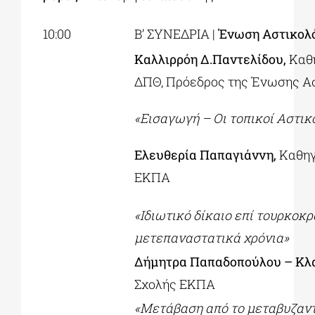
10:00
Β’ ΣΥΝΕΔΡΙΑ |
Ένωση Αστικολ
Καλλιρρόη Δ.Παντελίδου,
Καθ
ΔΠΘ, Πρόεδρος της Ένωσης Α
«Εισαγωγή
–
Οι τοπικοί Αστικ
Ελευθερία Παπαγιάννη,
Καθηγ
ΕΚΠΑ
«Ιδιωτικό δίκαιο επί τουρκοκ
μετεπαναστατικά χρόνια»
Δήμητρα Παπαδοπούλου
–
Κλ
Σχολής ΕΚΠΑ
«Μετάβαση από το μεταβυζαντ