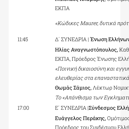
ΕΚΠΑ
«Κώδικες
Maurer,
δυτικά πρότ
11:45
Δ΄ ΣΥΝΕΔΡΙΑ |
Ένωση Ελλήνων
Ηλίας Αναγνωστόπουλος,
Καθ
ΕΚΠΑ, Πρόεδρος Ένωσης Ελλ
«Ποινική δικαιοσύνη και εγγ
ελευθερίας στα επαναστατικά
Θωμάς Σάμιος,
Λέκτωρ Νομικ
Το «Απάνθισμα των Εγκληματι
17:00
Ε΄ ΣΥΝΕΔΡΙΑ |
Σύνδεσμος Ελλ
Ευάγγελος Περάκης,
Ομότιμο
Πρόεδρος του Συνδέσμου Ελλ