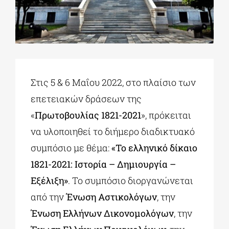
ΔΙΔΑΚΤΟΡΙΚΑ
ΕΚΠΑΙΔΕΥΤΙΚΑ ΙΔΡΥΜΑΤΑ
Στις 5 & 6 Μαΐου 2022, στο πλαίσιο των
επετειακών δράσεων της
ΠΟΛΙΤΙΣΤΙΚΟΙ ΦΟΡΕΙΣ
«
Πρωτοβουλίας 1821-2021
», πρόκειται
να υλοποιηθεί το διήμερο διαδικτυακό
ΧΩΡΟΙ ΤΕΧΝΗΣ
συμπόσιο με θέμα:
«Το ελληνικό δίκαιο
1821-2021: Ιστορία
–
Δημιουργία
–
ΔΗΜΟΙ
Εξέλιξη»
. Το συμπόσιο διοργανώνεται
από την
Ένωση Αστικολόγων
, την
ΕΚΔΗΛΩΣΕΙΣ
Ένωση Ελλήνων Δικονομολόγων
, την