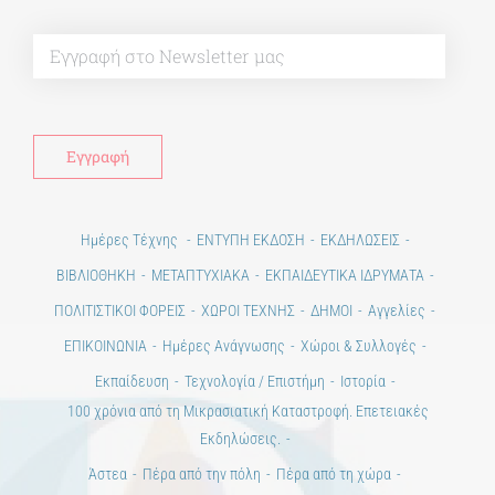
Alt
Ημέρες Τέχνης
ΕΝΤΥΠΗ ΕΚΔΟΣΗ
ΕΚΔΗΛΩΣΕΙΣ
ΒΙΒΛΙΟΘΗΚΗ
ΜΕΤΑΠΤΥΧΙΑΚΑ
ΕΚΠΑΙΔΕΥΤΙΚΑ ΙΔΡΥΜΑΤΑ
ΠΟΛΙΤΙΣΤΙΚΟΙ ΦΟΡΕΙΣ
ΧΩΡΟΙ ΤΕΧΝΗΣ
ΔΗΜΟΙ
Αγγελίες
ΕΠΙΚΟΙΝΩΝΙΑ
Ημέρες Ανάγνωσης
Χώροι & Συλλογές
Εκπαίδευση
Τεχνολογία / Επιστήμη
Ιστορία
100 χρόνια από τη Μικρασιατική Καταστροφή. Επετειακές
Εκδηλώσεις.
Άστεα
Πέρα από την πόλη
Πέρα από τη χώρα