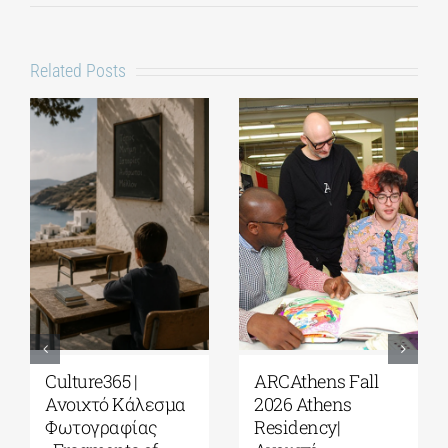
Related Posts
Παράταση
Το Ίδρυμα Γ. & Α.
υποβολής
Μαμιδάκη
αιτήσεων για το 5ο
ανακοινώνει την