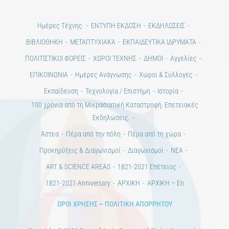
Ημέρες Τέχνης
ΕΝΤΥΠΗ ΕΚΔΟΣΗ
ΕΚΔΗΛΩΣΕΙΣ
ΒΙΒΛΙΟΘΗΚΗ
ΜΕΤΑΠΤΥΧΙΑΚΑ
ΕΚΠΑΙΔΕΥΤΙΚΑ ΙΔΡΥΜΑΤΑ
ΠΟΛΙΤΙΣΤΙΚΟΙ ΦΟΡΕΙΣ
ΧΩΡΟΙ ΤΕΧΝΗΣ
ΔΗΜΟΙ
Αγγελίες
ΕΠΙΚΟΙΝΩΝΙΑ
Ημέρες Ανάγνωσης
Χώροι & Συλλογές
Εκπαίδευση
Τεχνολογία / Επιστήμη
Ιστορία
100 χρόνια από τη Μικρασιατική Καταστροφή. Επετειακές
Εκδηλώσεις.
Άστεα
Πέρα από την πόλη
Πέρα από τη χώρα
Προκηρύξεις & Διαγωνισμοί
Διαγωνισμοί
ΝΕΑ
ART & SCIENCE AREAS
1821-2021 Επέτειος
1821-2021 Anniversary
ΑΡΧΙΚΗ
ΑΡΧΙΚΗ – En
ΟΡΟΙ ΧΡΗΣΗΣ
–
ΠΟΛΙΤΙΚΗ ΑΠΟΡΡΗΤΟΥ