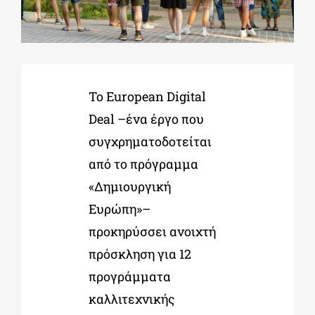
ΔΙΔΑΚΤΟΡΙΚΑ
ΕΚΠΑΙΔΕΥΤΙΚΑ ΙΔΡΥΜΑΤΑ
Το European Digital
Deal –ένα έργο που
ΠΟΛΙΤΙΣΤΙΚΟΙ ΦΟΡΕΙΣ
συγχρηματοδοτείται
από το πρόγραμμα
ΧΩΡΟΙ ΤΕΧΝΗΣ
«Δημιουργική
Ευρώπη»–
ΔΗΜΟΙ
προκηρύσσει ανοιχτή
πρόσκληση για 12
προγράμματα
ΕΚΔΗΛΩΣΕΙΣ
καλλιτεχνικής