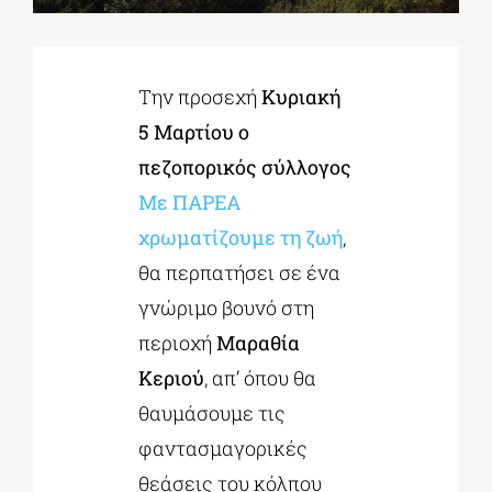
ΔΙΔΑΚΤΟΡΙΚΑ
Την προσεχή
Κυριακή
5 Μαρτίου ο
ΕΚΠΑΙΔΕΥΤΙΚΑ ΙΔΡΥΜΑΤΑ
πεζοπορικός σύλλογος
Με ΠΑΡΕΑ
ΠΟΛΙΤΙΣΤΙΚΟΙ ΦΟΡΕΙΣ
χρωματίζουμε τη ζωή
,
θα περπατήσει σε ένα
ΧΩΡΟΙ ΤΕΧΝΗΣ
γνώριμο βουνό στη
περιοχή
Μαραθία
ΔΗΜΟΙ
Κεριού
, απ’ όπου θα
θαυμάσουμε τις
ΕΚΔΗΛΩΣΕΙΣ
φαντασμαγορικές
θεάσεις του κόλπου