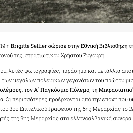
19 η
Brigitte Sellier δώρισε στην Εθνική Βιβλιοθήκη 
γονού της, στρατιωτικού Χρήστου Ζυγούρη.
μ, λυτές φωτογραφίες, παράσημα και μετάλλια απο
α των μεγάλων πολεμικών γεγονότων του πρώτου μισ
ολέμους, τον Α΄ Παγκόσμιο Πόλεμο, τη Μικρασιατική
ο.
Οι περισσότερες προέρχονται από την εποχή που 
του 3ου Επιτελικού Γραφείου της 5ης Μεραρχίας το 1
ητής της 9ης Μεραρχίας στα ελληνοαλβανικά σύνορα