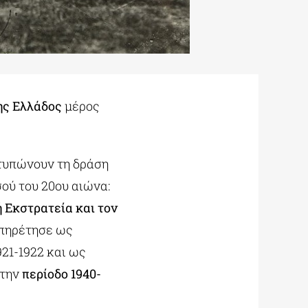
της Ελλάδος
μέρος
τυπώνουν τη δράση
ού του 20ου αιώνα:
 Εκστρατεία και τον
υπηρέτησε ως
921-1922 και ως
 την
περίοδο 1940-