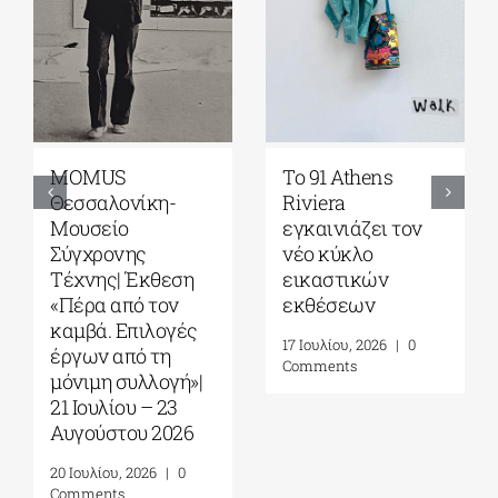
Γκαλερί
Έρχεται το
Ζουμπουλάκη|
Platforms Project
Σοφία
2026| 17-20
Παπακώστα-
Σεπτεμβρίου στο
Things to hold| 17
Καπνεργοστάσιο
Σεπτεμβρίου – 10
της Βουλής των
Οκτωβρίου 2026
Ελλήνων
30 Ιουλίου, 2026
|
0
22 Ιουλίου, 2026
|
0
Comments
Comments
Leave A Comment