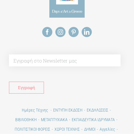
Alt
Ημέρες Τέχνης
ΕΝΤΥΠΗ ΕΚΔΟΣΗ
ΕΚΔΗΛΩΣΕΙΣ
ΒΙΒΛΙΟΘΗΚΗ
ΜΕΤΑΠΤΥΧΙΑΚΑ
ΕΚΠΑΙΔΕΥΤΙΚΑ ΙΔΡΥΜΑΤΑ
ΠΟΛΙΤΙΣΤΙΚΟΙ ΦΟΡΕΙΣ
ΧΩΡΟΙ ΤΕΧΝΗΣ
ΔΗΜΟΙ
Αγγελίες
ΕΠΙΚΟΙΝΩΝΙΑ
Ημέρες Ανάγνωσης
Χώροι & Συλλογές
Εκπαίδευση
Τεχνολογία / Επιστήμη
Ιστορία
100 χρόνια από τη Μικρασιατική Καταστροφή. Επετειακές