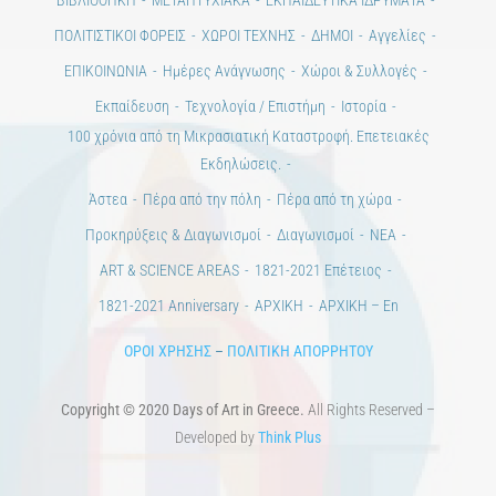
ΒΙΒΛΙΟΘΗΚΗ
ΜΕΤΑΠΤΥΧΙΑΚΑ
ΕΚΠΑΙΔΕΥΤΙΚΑ ΙΔΡΥΜΑΤΑ
ΠΟΛΙΤΙΣΤΙΚΟΙ ΦΟΡΕΙΣ
ΧΩΡΟΙ ΤΕΧΝΗΣ
ΔΗΜΟΙ
Αγγελίες
ΕΠΙΚΟΙΝΩΝΙΑ
Ημέρες Ανάγνωσης
Χώροι & Συλλογές
Εκπαίδευση
Τεχνολογία / Επιστήμη
Ιστορία
100 χρόνια από τη Μικρασιατική Καταστροφή. Επετειακές
Εκδηλώσεις.
Άστεα
Πέρα από την πόλη
Πέρα από τη χώρα
Προκηρύξεις & Διαγωνισμοί
Διαγωνισμοί
ΝΕΑ
ART & SCIENCE AREAS
1821-2021 Επέτειος
1821-2021 Anniversary
ΑΡΧΙΚΗ
ΑΡΧΙΚΗ – En
ΟΡΟΙ ΧΡΗΣΗΣ
–
ΠΟΛΙΤΙΚΗ ΑΠΟΡΡΗΤΟΥ
Copyright © 2020 Days of Art in Greece.
All Rights Reserved –
Developed by
Think Plus