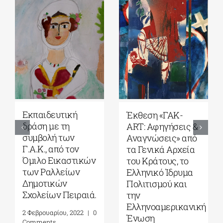
Εκπαιδευτική
Έκθεση «ΓΑΚ-
δράση με τη
ART: Αφηγήσεις &
συμβολή των
Αναγνώσεις» από
Γ.Α.Κ., από τον
τα Γενικά Αρχεία
Όμιλο Εικαστικών
του Κράτους, το
των Ραλλείων
Ελληνικό Ίδρυμα
Δημοτικών
Πολιτισμού και
Σχολείων Πειραιά.
την
Ελληνοαμερικανική
2 Φεβρουαρίου, 2022
|
0
Ένωση
Comments