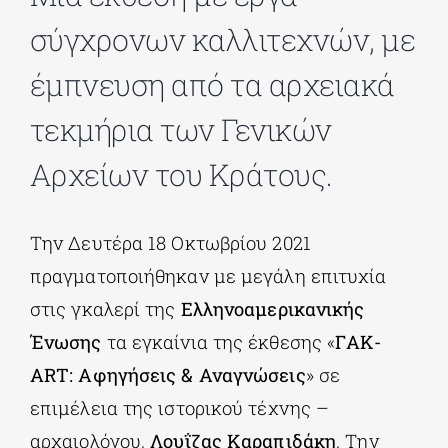
σύγχρονων καλλιτεχνών, με
ΔΙΔΑΚΤΟΡΙΚΑ
έμπνευση από τα αρχειακά
τεκμήρια των Γενικών
ΕΚΠΑΙΔΕΥΤΙΚΑ ΙΔΡΥΜΑΤΑ
Αρχείων του Κράτους.
ΠΟΛΙΤΙΣΤΙΚΟΙ ΦΟΡΕΙΣ
Την Δευτέρα 18 Οκτωβρίου 2021
ΧΩΡΟΙ ΤΕΧΝΗΣ
πραγματοποιήθηκαν με μεγάλη επιτυχία
στις γκαλερί της
Ελληνοαμερικανικής
ΔΗΜΟΙ
Ένωσης
τα εγκαίνια της έκθεσης «
ΓAK-
ART: Αφηγήσεις & Αναγνώσεις
» σε
ΕΚΔΗΛΩΣΕΙΣ
επιμέλεια της ιστορικού τέχνης –
αρχαιολόγου,
Λουΐζας Καραπιδάκη
. Την