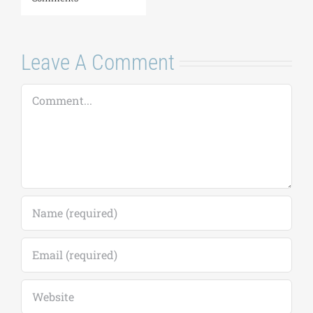
Αυγούστου 2026
Περιοχών»|
Προκήρυξη
7 Αυγούστου, 2026
|
0
ακαδημ.έτους
Comments
2026-2027
(παράταση
αιτήσεων έως
18/09)
7 Αυγούστου, 2026
|
0
Comments
Leave A Comment
Comment