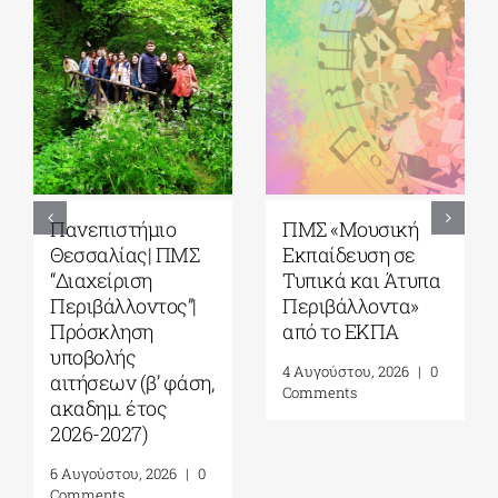
5ο Διεθνές Θερινό
Πανεπιστήμιο
Σχολείο Καβάλας
Αιγαίου| Τμήμα
από το Αnatolia
Ωκεανογραφίας
American
και Θαλασσίων
University|
Βιοεπιστημών|
Γεωπολιτική,
Πρόγραμμα
Συμφιλίωση και
Μεταπτυχιακών
Σχέσεις Καλής
Σπουδών (ΠΜΣ)
Γειτονίας στην
«Ολοκληρωμένη
Ανατολική
Διαχείριση
Μεσόγειο| 24 – 28
Παράκτιων