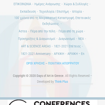
Ημέρες Τέχνης
ΕΝΤΥΠΗ ΕΚΔΟΣΗ
ΕΚΔΗΛΩΣΕΙΣ
ΒΙΒΛΙΟΘΗΚΗ
ΜΕΤΑΠΤΥΧΙΑΚΑ
ΕΚΠΑΙΔΕΥΤΙΚΑ ΙΔΡΥΜΑΤΑ
ΠΟΛΙΤΙΣΤΙΚΟΙ ΦΟΡΕΙΣ
ΧΩΡΟΙ ΤΕΧΝΗΣ
ΔΗΜΟΙ
Αγγελίες
ΕΠΙΚΟΙΝΩΝΙΑ
Ημέρες Ανάγνωσης
Χώροι & Συλλογές
Εκπαίδευση
Τεχνολογία / Επιστήμη
Ιστορία
100 χρόνια από τη Μικρασιατική Καταστροφή. Επετειακές
Εκδηλώσεις.
Άστεα
Πέρα από την πόλη
Πέρα από τη χώρα
Προκηρύξεις & Διαγωνισμοί
Διαγωνισμοί
ΝΕΑ
ART & SCIENCE AREAS
1821-2021 Επέτειος
1821-2021 Anniversary
ΑΡΧΙΚΗ
ΑΡΧΙΚΗ – En