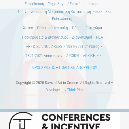
ΠΟΛΙΤΙΣΤΙΚΟΙ ΦΟΡΕΙΣ
ΧΩΡΟΙ ΤΕΧΝΗΣ
ΔΗΜΟΙ
Αγγελίες
ΕΠΙΚΟΙΝΩΝΙΑ
Ημέρες Ανάγνωσης
Χώροι & Συλλογές
Εκπαίδευση
Τεχνολογία / Επιστήμη
Ιστορία
100 χρόνια από τη Μικρασιατική Καταστροφή. Επετειακές
Εκδηλώσεις.
Άστεα
Πέρα από την πόλη
Πέρα από τη χώρα
Προκηρύξεις & Διαγωνισμοί
Διαγωνισμοί
ΝΕΑ
ART & SCIENCE AREAS
1821-2021 Επέτειος
1821-2021 Anniversary
ΑΡΧΙΚΗ
ΑΡΧΙΚΗ – En
ΟΡΟΙ ΧΡΗΣΗΣ
–
ΠΟΛΙΤΙΚΗ ΑΠΟΡΡΗΤΟΥ
Copyright © 2020 Days of Art in Greece.
All Rights Reserved –
Developed by
Think Plus