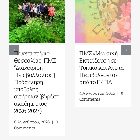
ο
ΠΜΣ «Μουσική
5ο Διεθνές Θεριν
ΠΜΣ
Εκπαίδευση σε
Σχολείο Καβάλας
Τυπικά και Άτυπα
από το Αnatolia
ς”|
Περιβάλλοντα»
American
από το ΕΚΠΑ
University|
Γεωπολιτική,
4 Αυγούστου, 2026
|
0
φάση,
Συμφιλίωση και
Comments
Σχέσεις Καλής
Γειτονίας στην
Ανατολική
6
|
0
Μεσόγειο| 24 – 2
Αυγούστου 2026