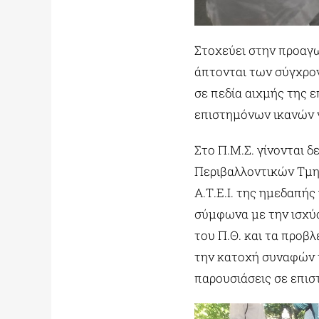
Στοχεύει στην προαγω
άπτονται των σύγχρο
σε πεδία αιχμής της 
επιστημόνων ικανών ν
Στο Π.Μ.Σ. γίνονται 
Περιβαλλοντικών Τμη
Α.Τ.Ε.Ι. της ημεδαπή
σύμφωνα με την ισχύ
του Π.Θ. και τα προβ
την κατοχή συναφών τ
παρουσιάσεις σε επισ