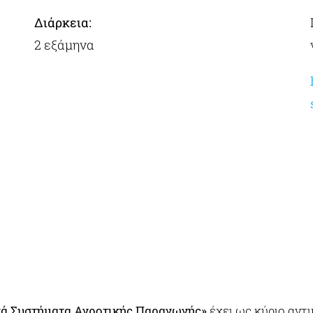
Διάρκεια:
2 εξάμηνα
ά Συστήματα Αγροτικής Παραγωγής»
έχει ως κύριο αντι