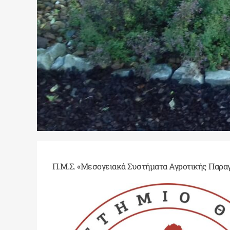
Π.Μ.Σ. «Μεσογειακά Συστήματα Αγροτικής Παρ