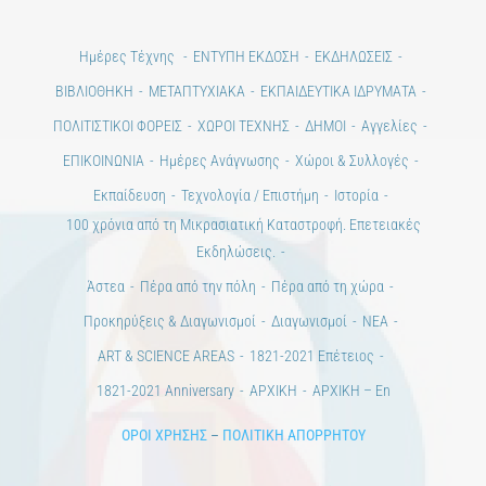
Ημέρες Τέχνης
ΕΝΤΥΠΗ ΕΚΔΟΣΗ
ΕΚΔΗΛΩΣΕΙΣ
ΒΙΒΛΙΟΘΗΚΗ
ΜΕΤΑΠΤΥΧΙΑΚΑ
ΕΚΠΑΙΔΕΥΤΙΚΑ ΙΔΡΥΜΑΤΑ
ΠΟΛΙΤΙΣΤΙΚΟΙ ΦΟΡΕΙΣ
ΧΩΡΟΙ ΤΕΧΝΗΣ
ΔΗΜΟΙ
Αγγελίες
ΕΠΙΚΟΙΝΩΝΙΑ
Ημέρες Ανάγνωσης
Χώροι & Συλλογές
Εκπαίδευση
Τεχνολογία / Επιστήμη
Ιστορία
100 χρόνια από τη Μικρασιατική Καταστροφή. Επετειακές
Εκδηλώσεις.
Άστεα
Πέρα από την πόλη
Πέρα από τη χώρα
Προκηρύξεις & Διαγωνισμοί
Διαγωνισμοί
ΝΕΑ
ART & SCIENCE AREAS
1821-2021 Επέτειος
1821-2021 Anniversary
ΑΡΧΙΚΗ
ΑΡΧΙΚΗ – En
ΟΡΟΙ ΧΡΗΣΗΣ
–
ΠΟΛΙΤΙΚΗ ΑΠΟΡΡΗΤΟΥ