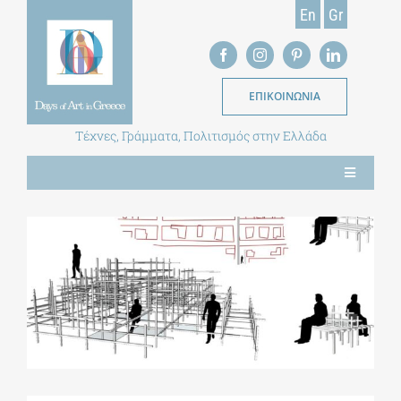
Skip
En
Gr
to
content
ΕΠΙΚΟΙΝΩΝΙΑ
Τέχνες, Γράμματα, Πολιτισμός στην Ελλάδα
Toggle
Navigation
ΝΕΑ
ΕΝΤΥΠΗ ΕΚΔΟΣΗ
ΒΙΒΛΙΟΘΗΚΗ
ΜΕΤΑΠΤΥΧΙΑΚΑ