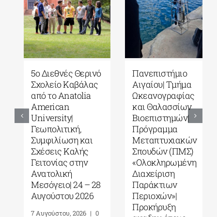
5ο Διεθνές Θερινό
Πανεπιστήμιο
Σχολείο Καβάλας
Αιγαίου| Τμήμα
από το Αnatolia
Ωκεανογραφίας
American
και Θαλασσίων
University|
Βιοεπιστημών|
Γεωπολιτική,
Πρόγραμμα
Συμφιλίωση και
Μεταπτυχιακών
Σχέσεις Καλής
Σπουδών (ΠΜΣ)
Γειτονίας στην
«Ολοκληρωμένη
Ανατολική
Διαχείριση
Μεσόγειο| 24 – 28
Παράκτιων
Αυγούστου 2026
Περιοχών»|
Προκήρυξη
7 Αυγούστου, 2026
|
0