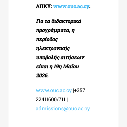
ΑΠΚΥ:
www.ouc.ac.cy
.
Για τα διδακτορικά
προγράμματα, η
περίοδος
ηλεκτρονικής
υποβολής αιτήσεων
είναι η
19
η
Μαΐου
2026
.
www.ouc.ac.cy
|+357
22411600/711 |
admissions@ouc.ac.cy