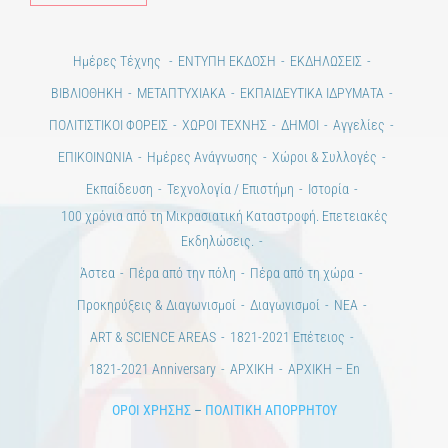
Ημέρες Τέχνης
ΕΝΤΥΠΗ ΕΚΔΟΣΗ
ΕΚΔΗΛΩΣΕΙΣ
ΒΙΒΛΙΟΘΗΚΗ
ΜΕΤΑΠΤΥΧΙΑΚΑ
ΕΚΠΑΙΔΕΥΤΙΚΑ ΙΔΡΥΜΑΤΑ
ΠΟΛΙΤΙΣΤΙΚΟΙ ΦΟΡΕΙΣ
ΧΩΡΟΙ ΤΕΧΝΗΣ
ΔΗΜΟΙ
Αγγελίες
ΕΠΙΚΟΙΝΩΝΙΑ
Ημέρες Ανάγνωσης
Χώροι & Συλλογές
Εκπαίδευση
Τεχνολογία / Επιστήμη
Ιστορία
100 χρόνια από τη Μικρασιατική Καταστροφή. Επετειακές
Εκδηλώσεις.
Άστεα
Πέρα από την πόλη
Πέρα από τη χώρα
Προκηρύξεις & Διαγωνισμοί
Διαγωνισμοί
ΝΕΑ
ART & SCIENCE AREAS
1821-2021 Επέτειος
1821-2021 Anniversary
ΑΡΧΙΚΗ
ΑΡΧΙΚΗ – En
ΟΡΟΙ ΧΡΗΣΗΣ
–
ΠΟΛΙΤΙΚΗ ΑΠΟΡΡΗΤΟΥ