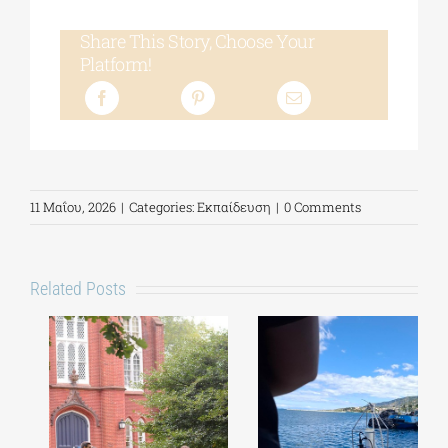
Share This Story, Choose Your
Platform!
11 Μαΐου, 2026
|
Categories:
Εκπαίδευση
|
0 Comments
Related Posts