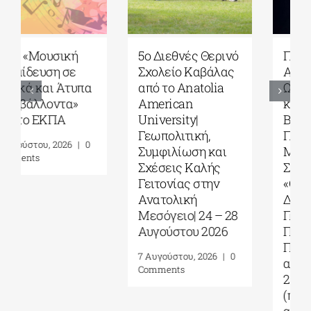
5ο Διεθνές Θερινό
Πανεπιστήμιο
Σχολείο Καβάλας
Αιγαίου| Τμήμα
από το Αnatolia
Ωκεανογραφίας
American
και Θαλασσίων
University|
Βιοεπιστημών|
Γεωπολιτική,
Πρόγραμμα
Συμφιλίωση και
Μεταπτυχιακών
Σχέσεις Καλής
Σπουδών (ΠΜΣ)
Γειτονίας στην
«Ολοκληρωμένη
Ανατολική
Διαχείριση
Μεσόγειο| 24 – 28
Παράκτιων
Αυγούστου 2026
Περιοχών»|
Προκήρυξη
7 Αυγούστου, 2026
|
0
ακαδημ.έτους
Comments
2026-2027
(παράταση