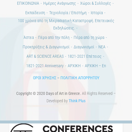
Ημέρες Τέχνης
ΕΝΤΥΠΗ ΕΚΔΟΣΗ
ΕΚΔΗΛΩΣΕΙΣ
ΒΙΒΛΙΟΘΗΚΗ
ΜΕΤΑΠΤΥΧΙΑΚΑ
ΕΚΠΑΙΔΕΥΤΙΚΑ ΙΔΡΥΜΑΤΑ
ΠΟΛΙΤΙΣΤΙΚΟΙ ΦΟΡΕΙΣ
ΧΩΡΟΙ ΤΕΧΝΗΣ
ΔΗΜΟΙ
Αγγελίες
ΕΠΙΚΟΙΝΩΝΙΑ
Ημέρες Ανάγνωσης
Χώροι & Συλλογές
Εκπαίδευση
Τεχνολογία / Επιστήμη
Ιστορία
100 χρόνια από τη Μικρασιατική Καταστροφή. Επετειακές
Εκδηλώσεις.
Άστεα
Πέρα από την πόλη
Πέρα από τη χώρα
Προκηρύξεις & Διαγωνισμοί
Διαγωνισμοί
ΝΕΑ
ART & SCIENCE AREAS
1821-2021 Επέτειος
1821-2021 Anniversary
ΑΡΧΙΚΗ
ΑΡΧΙΚΗ – En
ΟΡΟΙ ΧΡΗΣΗΣ
–
ΠΟΛΙΤΙΚΗ ΑΠΟΡΡΗΤΟΥ
Copyright © 2020 Days of Art in Greece.
All Rights Reserved –
Developed by
Think Plus