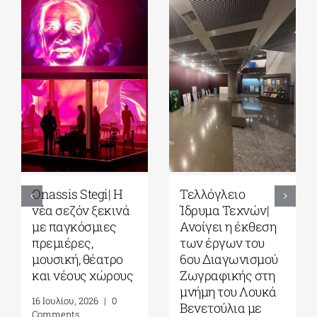
Park your Cinema
Full Moon
– Park your
Sleepover παρέα
Cinema Kids|
με το σινεμά του
Σινεμά κάτω από
Στίβεν
τα αστέρια στο
Σπίλμπεργκ στο
Πάρκο Σταύρος
Κέντρο
Νιάρχος|
Πολιτισμού
Αύγουστος-
Ίδρυμα Σταύρος