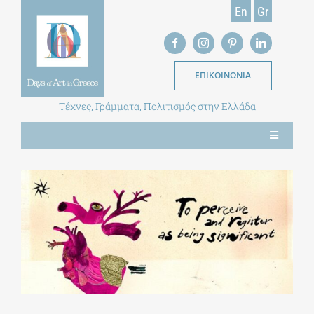
Skip
En
Gr
to
content
ΕΠΙΚΟΙΝΩΝΙΑ
Τέχνες, Γράμματα, Πολιτισμός στην Ελλάδα
Toggle
Navigation
ΝΕΑ
ΕΝΤΥΠΗ ΕΚΔΟΣΗ
ΒΙΒΛΙΟΘΗΚΗ
ΜΕΤΑΠΤΥΧΙΑΚΑ