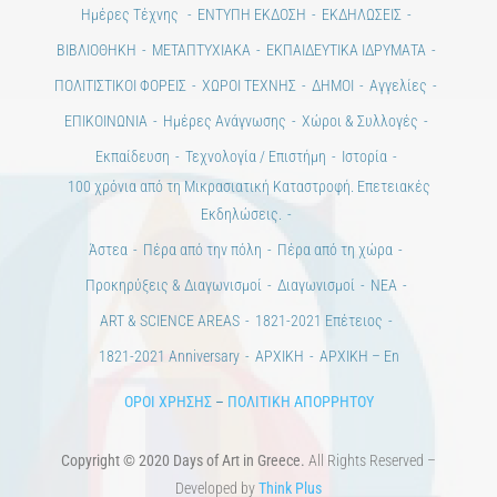
Ημέρες Τέχνης
ΕΝΤΥΠΗ ΕΚΔΟΣΗ
ΕΚΔΗΛΩΣΕΙΣ
ΒΙΒΛΙΟΘΗΚΗ
ΜΕΤΑΠΤΥΧΙΑΚΑ
ΕΚΠΑΙΔΕΥΤΙΚΑ ΙΔΡΥΜΑΤΑ
ΠΟΛΙΤΙΣΤΙΚΟΙ ΦΟΡΕΙΣ
ΧΩΡΟΙ ΤΕΧΝΗΣ
ΔΗΜΟΙ
Αγγελίες
ΕΠΙΚΟΙΝΩΝΙΑ
Ημέρες Ανάγνωσης
Χώροι & Συλλογές
Εκπαίδευση
Τεχνολογία / Επιστήμη
Ιστορία
100 χρόνια από τη Μικρασιατική Καταστροφή. Επετειακές
Εκδηλώσεις.
Άστεα
Πέρα από την πόλη
Πέρα από τη χώρα
Προκηρύξεις & Διαγωνισμοί
Διαγωνισμοί
ΝΕΑ
ART & SCIENCE AREAS
1821-2021 Επέτειος
1821-2021 Anniversary
ΑΡΧΙΚΗ
ΑΡΧΙΚΗ – En
ΟΡΟΙ ΧΡΗΣΗΣ
–
ΠΟΛΙΤΙΚΗ ΑΠΟΡΡΗΤΟΥ
Copyright © 2020 Days of Art in Greece.
All Rights Reserved –