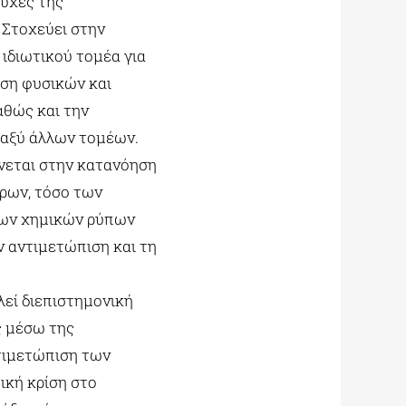
τυχές της
 Στοχεύει στην
ιδιωτικού τομέα για
ηση φυσικών και
αθώς και την
ταξύ άλλων τομέων.
ώνεται στην κατανόηση
ρων, τόσο των
 των χημικών ρύπων
ν αντιμετώπιση και τη
λεί διεπιστημονική
ς μέσω της
τιμετώπιση των
ική κρίση στο