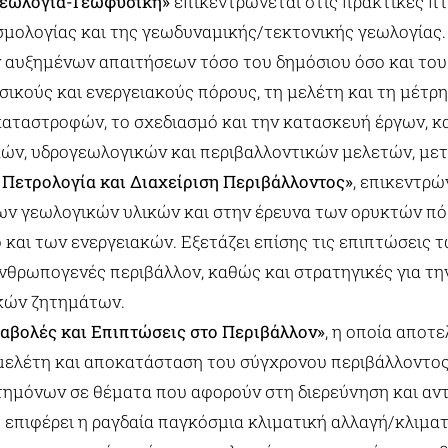
εωλογία-Γεωφυσική»
επικεντρώνεται στις πρακτικές π
μολογίας και της γεωδυναμικής/τεκτονικής γεωλογίας.
 αυξημένων απαιτήσεων τόσο του δημόσιου όσο και του 
σικούς και ενεργειακούς πόρους, τη μελέτη και τη μέτρ
ταστροφών, το σχεδιασμό και την κατασκευή έργων, κ
ών, υδρογεωλογικών και περιβαλλοντικών μελετών, με
 Πετρολογία και Διαχείριση Περιβάλλοντος»
, επικεντρ
ων γεωλογικών υλικών και στην έρευνα των ορυκτών πό
 και των ενεργειακών. Εξετάζει επίσης τις επιπτώσεις
ανθρωπογενές περιβάλλον, καθώς και στρατηγικές για τη
ικών ζητημάτων.
αβολές και Επιπτώσεις στο Περιβάλλον»
, η οποία αποτε
μελέτη και αποκατάσταση του σύγχρονου περιβάλλοντο
τημόνων σε θέματα που αφορούν στη διερεύνηση και αν
επιφέρει η ραγδαία παγκόσμια κλιματική αλλαγή/κλιματ