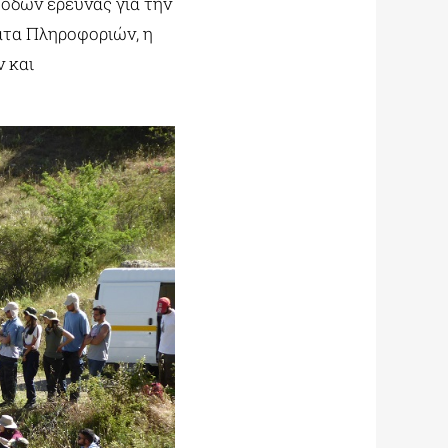
όδων έρευνας για την
ατα Πληροφοριών, η
 και