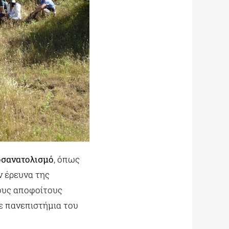
οσανατολισμό
, όπως
ν έρευνα της
ους αποφοίτους
ε πανεπιστήμια του