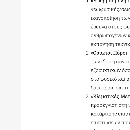
«Εφαρμοσμένη Γ
γεωφυσικής/σεισ
ικανοποίηση των
έρευνα στους φυ
ανθρωπογενών κα
εκπόνηση τεχνικ
«Ορυκτοί Πόροι-
των ιδιοτήτων τ
εξορυκτικών όσο
στο φυσικό και 
διαχείριση σχετ
«Κλιματικές Μετ
προσέγγιση στη 
κατάρτισης επισ
επιπτώσεων που 