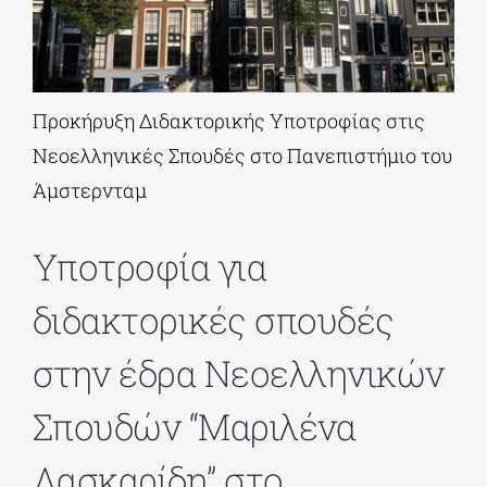
ΔΙΔΑΚΤΟΡΙΚΑ
Προκήρυξη Διδακτορικής Υποτροφίας στις
ΕΚΠΑΙΔΕΥΤΙΚΑ ΙΔΡΥΜΑΤΑ
Νεοελληνικές Σπουδές στο Πανεπιστήμιο του
Άμστερνταμ
ΠΟΛΙΤΙΣΤΙΚΟΙ ΦΟΡΕΙΣ
Υποτροφία για
ΧΩΡΟΙ ΤΕΧΝΗΣ
διδακτορικές σπουδές
ΔΗΜΟΙ
στην έδρα Νεοελληνικών
Σπουδών “Μαριλένα
ΕΚΔΗΛΩΣΕΙΣ
Λασκαρίδη” στο