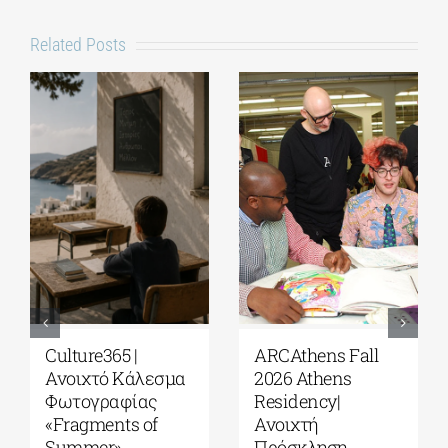
Related Posts
ARCAthens Fall
Παράταση
2026 Athens
υποβολής
Residency|
αιτήσεων για το 5ο
Ανοιχτή
Πρόγραμμα
Πρόσκληση
Ερευνητικής