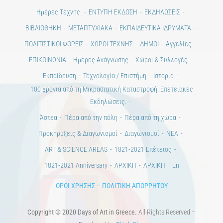
Ημέρες Τέχνης
ΕΝΤΥΠΗ ΕΚΔΟΣΗ
ΕΚΔΗΛΩΣΕΙΣ
ΒΙΒΛΙΟΘΗΚΗ
ΜΕΤΑΠΤΥΧΙΑΚΑ
ΕΚΠΑΙΔΕΥΤΙΚΑ ΙΔΡΥΜΑΤΑ
ΠΟΛΙΤΙΣΤΙΚΟΙ ΦΟΡΕΙΣ
ΧΩΡΟΙ ΤΕΧΝΗΣ
ΔΗΜΟΙ
Αγγελίες
ΕΠΙΚΟΙΝΩΝΙΑ
Ημέρες Ανάγνωσης
Χώροι & Συλλογές
Εκπαίδευση
Τεχνολογία / Επιστήμη
Ιστορία
100 χρόνια από τη Μικρασιατική Καταστροφή. Επετειακές
Εκδηλώσεις.
Άστεα
Πέρα από την πόλη
Πέρα από τη χώρα
Προκηρύξεις & Διαγωνισμοί
Διαγωνισμοί
ΝΕΑ
ART & SCIENCE AREAS
1821-2021 Επέτειος
1821-2021 Anniversary
ΑΡΧΙΚΗ
ΑΡΧΙΚΗ – En
ΟΡΟΙ ΧΡΗΣΗΣ
–
ΠΟΛΙΤΙΚΗ ΑΠΟΡΡΗΤΟΥ
Copyright © 2020 Days of Art in Greece.
All Rights Reserved –