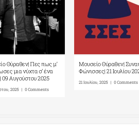
ο Θύραθεν| Πες πως μ’
Μουσείο Θύραθεν| Συνα
σες μια νύχτα σ’ ένα
Φώνισσες| 21 Ιουλίου 20
| 09 Aυγούστου 2025
21 Ιουλίου, 2025
|
0 Comments
στου, 2025
|
0 Comments