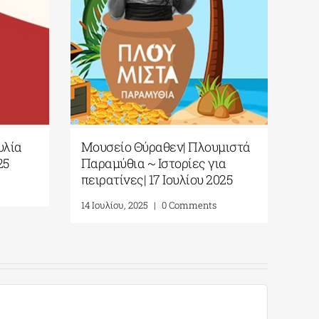
υλία
Μουσείο Θύραθεν| Πλουμιστά
Μο
25
Παραμύθια ~ Ιστορίες για
Εκδ
πειρατίνες| 17 Ιουλίου 2025
20
14 Ιουλίου, 2025
|
0 Comments
16 Α