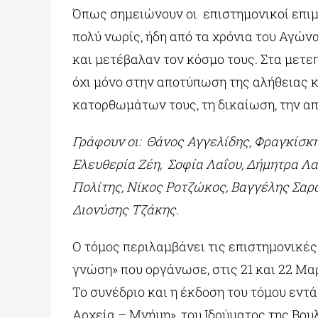
Όπως σημειώνουν οι επιστημονικοί επιμ
πολύ νωρίς, ήδη από τα χρόνια του Αγώνα
και μετέβαλαν τον κόσμο τους. Στα μετ
όχι μόνο στην αποτύπωση της αλήθειας 
κατορθωμάτων τους, τη δικαίωση, την α
Γράφουν οι: Θάνος Αγγελίδης, Φραγκίσκ
Ελευθερία Ζέη, Σοφία Λαΐου, Δήμητρα 
Πολίτης, Νίκος Ροτζώκος, Βαγγέλης Σαρά
Διονύσης Τζάκης.
O τόμος περιλαμβάνει τις επιστημονικές
γνώση» που οργάνωσε, στις 21 και 22 Μα
Το συνέδριο και η έκδοση του τόμου εντ
Αρχεία – Μνήμη», του Ιδρύματος της Βου