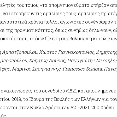
ελητές του τόμου, «τα απομνημονεύματα υπήρξαν απ
, να ιστορήσουν τις εμπειρίες τους: εμπειρίες πρωτό
επαναστατικά χρόνια πολλοί αγωνιστές συνέγραψαν τ
και της πραγματικότητας, όπως συνήθως δηλώνουν, α
ποκατάσταση, τη διεκδίκηση συμβολικών ή και υλικών
η Αμπατζοπούλου, Κώστας Γιαννακόπουλος, Δημήτρης
Λαμπροπούλου, Χρήστος Λούκος, Παναγιώτης Μιχαηλά
φης, Μαρίνος Σαρηγιάννης, Francesco Scalora, Πανα
 ανακοινώσεις του συνεδρίου «1821 και απομνημόνευμ
ρτίου 2019, το Ίδρυμα της Βουλής των Ελλήνων για το
άσσονται στον Κύκλο Δράσεων «1821-2021. 200 Χρόνια
λής.