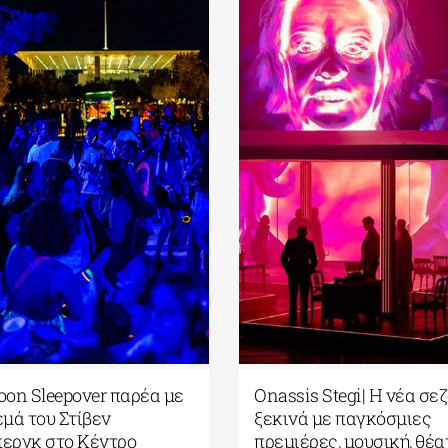
oon Sleepover παρέα με
Onassis Stegi| H νέα σε
εμά του Στίβεν
ξεκινά με παγκόσμιες
περγκ στο Κέντρο
πρεμιέρες, μουσική, θέα