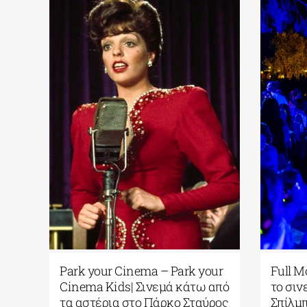
|
Park your Cinema – Park your
Full M
ν
Cinema Kids| Σινεμά κάτω από
το σιν
τα αστέρια στο Πάρκο Σταύρος
Σπίλμ