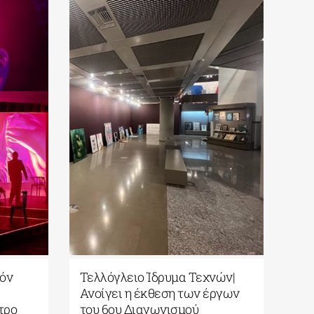
ζόν
Τελλόγλειο Ίδρυμα Τεχνών|
Ανοίγει η έκθεση των έργων
τρο
του 6ου Διαγωνισμού