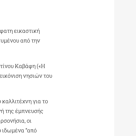
σφατη εικαστική
βευμένου από την
ντίνου Καβάφη («Η
πεικόνιση νησιών του
 καλλιτέχνη για το
ηγή της έμπνευσής
ρσονήσια, οι
ου ιδωμένα “από