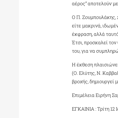
αέρος” αποτελούν με
Ο Π. Ζουμπουλάκης, 
είτε μακρινά, ιδωμέ
έκφραση, αλλά ταυτό
Έτσι, προσκαλεί τον
του, για να συμπληρ
Η έκθεση πλαισιώνετ
(Ο. Ελύτης, Ν. Καββα
βροχής, δημιουργεί 
Επιμέλεια Ειρήνη Σα
ΕΓΚΑΙΝΙΑ : Τρίτη 12 Ι