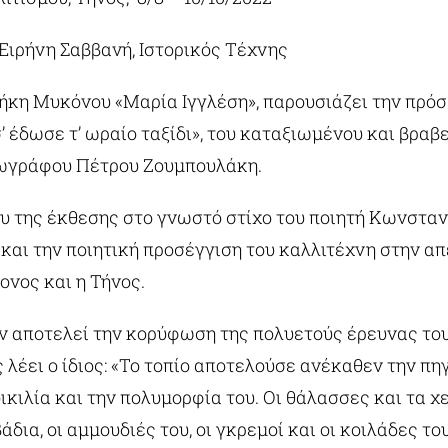
 Ειρήνη Σαββανή, Ιστορικός Τέχνης
ήκη Μυκόνου «Μαρία Ιγγλέση», παρουσιάζει την πρό
σ’ έδωσε τ’ ωραίο ταξίδι», του καταξιωμένου και βρα
ωγράφου Πέτρου Ζουμπουλάκη.
υ της έκθεσης στο γνωστό στίχο του ποιητή Κωνστα
 και την ποιητική προσέγγιση του καλλιτέχνη στην α
ονος και η Τήνος.
 αποτελεί την κορύφωση της πολυετούς έρευνας του
 λέει ο ίδιος: «Το τοπίο αποτελούσε ανέκαθεν την π
ικιλία και την πολυμορφία του. Οι θάλασσες και τα χε
βάδια, οι αμμουδιές του, οι γκρεμοί και οι κοιλάδες τ