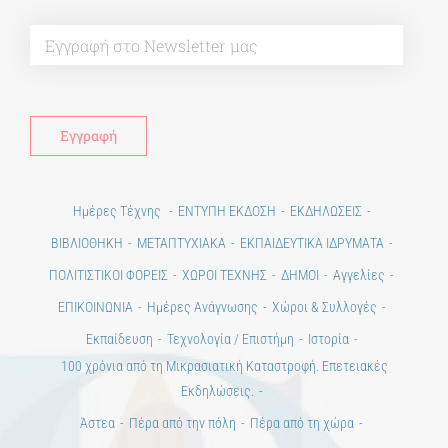
Alt
Ημέρες Τέχνης
ΕΝΤΥΠΗ ΕΚΔΟΣΗ
ΕΚΔΗΛΩΣΕΙΣ
ΒΙΒΛΙΟΘΗΚΗ
ΜΕΤΑΠΤΥΧΙΑΚΑ
ΕΚΠΑΙΔΕΥΤΙΚΑ ΙΔΡΥΜΑΤΑ
ΠΟΛΙΤΙΣΤΙΚΟΙ ΦΟΡΕΙΣ
ΧΩΡΟΙ ΤΕΧΝΗΣ
ΔΗΜΟΙ
Αγγελίες
ΕΠΙΚΟΙΝΩΝΙΑ
Ημέρες Ανάγνωσης
Χώροι & Συλλογές
Εκπαίδευση
Τεχνολογία / Επιστήμη
Ιστορία
100 χρόνια από τη Μικρασιατική Καταστροφή. Επετειακές
Εκδηλώσεις.
Άστεα
Πέρα από την πόλη
Πέρα από τη χώρα