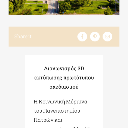
ΔΙΔΑΚΤΟΡΙΚΑ
Share it!
ΕΚΠΑΙΔΕΥΤΙΚΑ ΙΔΡΥΜΑΤΑ
ΠΟΛΙΤΙΣΤΙΚΟΙ ΦΟΡΕΙΣ
Διαγωνισμός 3D
ΧΩΡΟΙ ΤΕΧΝΗΣ
εκτύπωσης πρωτότυπου
σχεδιασμού
ΔΗΜΟΙ
Η Κοινωνική Μέριμνα
του Πανεπιστημίου
ΕΚΔΗΛΩΣΕΙΣ
Πατρών και