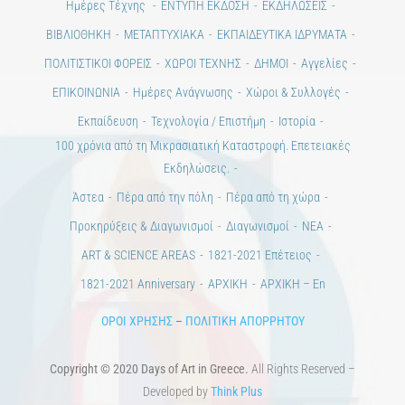
Ημέρες Τέχνης
ΕΝΤΥΠΗ ΕΚΔΟΣΗ
ΕΚΔΗΛΩΣΕΙΣ
ΒΙΒΛΙΟΘΗΚΗ
ΜΕΤΑΠΤΥΧΙΑΚΑ
ΕΚΠΑΙΔΕΥΤΙΚΑ ΙΔΡΥΜΑΤΑ
ΠΟΛΙΤΙΣΤΙΚΟΙ ΦΟΡΕΙΣ
ΧΩΡΟΙ ΤΕΧΝΗΣ
ΔΗΜΟΙ
Αγγελίες
ΕΠΙΚΟΙΝΩΝΙΑ
Ημέρες Ανάγνωσης
Χώροι & Συλλογές
Εκπαίδευση
Τεχνολογία / Επιστήμη
Ιστορία
100 χρόνια από τη Μικρασιατική Καταστροφή. Επετειακές
Εκδηλώσεις.
Άστεα
Πέρα από την πόλη
Πέρα από τη χώρα
Προκηρύξεις & Διαγωνισμοί
Διαγωνισμοί
ΝΕΑ
ART & SCIENCE AREAS
1821-2021 Επέτειος
1821-2021 Anniversary
ΑΡΧΙΚΗ
ΑΡΧΙΚΗ – En
ΟΡΟΙ ΧΡΗΣΗΣ
–
ΠΟΛΙΤΙΚΗ ΑΠΟΡΡΗΤΟΥ
Copyright © 2020 Days of Art in Greece.
All Rights Reserved –
Developed by
Think Plus