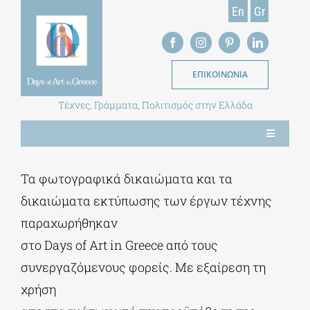
Skip
En
Gr
to
content
ΕΠΙΚΟΙΝΩΝΙΑ
Τέχνες, Γράμματα, Πολιτισμός στην Ελλάδα
Toggle
Navigation
ΝΕΑ
Τα φωτογραφικά δικαιώματα και τα
δικαιώματα εκτύπωσης των έργων τέχνης
ΕΝΤΥΠΗ ΕΚΔΟΣΗ
παραχωρήθηκαν
στο Days of Art in Greece από τους
ΒΙΒΛΙΟΘΗΚΗ
συνεργαζόμενους φορείς. Με εξαίρεση τη
χρήση
ΜΕΤΑΠΤΥΧΙΑΚΑ