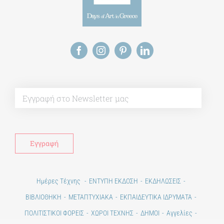
Alt
Ημέρες Τέχνης
ΕΝΤΥΠΗ ΕΚΔΟΣΗ
ΕΚΔΗΛΩΣΕΙΣ
ΒΙΒΛΙΟΘΗΚΗ
ΜΕΤΑΠΤΥΧΙΑΚΑ
ΕΚΠΑΙΔΕΥΤΙΚΑ ΙΔΡΥΜΑΤΑ
ΠΟΛΙΤΙΣΤΙΚΟΙ ΦΟΡΕΙΣ
ΧΩΡΟΙ ΤΕΧΝΗΣ
ΔΗΜΟΙ
Αγγελίες
ΕΠΙΚΟΙΝΩΝΙΑ
Ημέρες Ανάγνωσης
Χώροι & Συλλογές
Εκπαίδευση
Τεχνολογία / Επιστήμη
Ιστορία