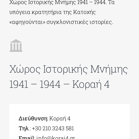
Χώρος Ιστορικής Μνήμης 1941 – 1944. Τα
υπόγεια κρατητήρια της Κατοχής
ΔΙΔΑΚΤΟΡΙΚΑ
«αφηγούνται» συγκλονιστικές ιστορίες.
ΕΚΠΑΙΔΕΥΤΙΚΑ ΙΔΡΥΜΑΤΑ
ΠΟΛΙΤΙΣΤΙΚΟΙ ΦΟΡΕΙΣ
Χώρος Ιστορικής Μνήμης
1941 – 1944 – Κοραή 4
ΧΩΡΟΙ ΤΕΧΝΗΣ
ΔΗΜΟΙ
Διεύθυνση
: Κοραή 4
ΕΚΔΗΛΩΣΕΙΣ
Τηλ
.: +30 210 3243 581
Εmail
:
info@korai4.gr