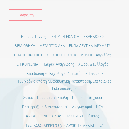
Ημέρες Τέχνης
ΕΝΤΥΠΗ ΕΚΔΟΣΗ
ΕΚΔΗΛΩΣΕΙΣ
ΒΙΒΛΙΟΘΗΚΗ
ΜΕΤΑΠΤΥΧΙΑΚΑ
ΕΚΠΑΙΔΕΥΤΙΚΑ ΙΔΡΥΜΑΤΑ
ΠΟΛΙΤΙΣΤΙΚΟΙ ΦΟΡΕΙΣ
ΧΩΡΟΙ ΤΕΧΝΗΣ
ΔΗΜΟΙ
Αγγελίες
ΕΠΙΚΟΙΝΩΝΙΑ
Ημέρες Ανάγνωσης
Χώροι & Συλλογές
Εκπαίδευση
Τεχνολογία / Επιστήμη
Ιστορία
100 χρόνια από τη Μικρασιατική Καταστροφή. Επετειακές
Εκδηλώσεις.
Άστεα
Πέρα από την πόλη
Πέρα από τη χώρα
Προκηρύξεις & Διαγωνισμοί
Διαγωνισμοί
ΝΕΑ
ART & SCIENCE AREAS
1821-2021 Επέτειος
1821-2021 Anniversary
ΑΡΧΙΚΗ
ΑΡΧΙΚΗ – En