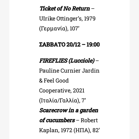
Ticket of No Return
–
UIrike Ottinger’s, 1979
(Γερμανία), 107’
ΣΑΒΒΑΤΟ 20/12 – 19:00
FIREFLIES (Lucciole)
–
Pauline Curnier Jardin
& Feel Good
Cooperative, 2021
(Ιταλία/Γαλλία), 7’
Scarecrow in a garden
of cucumbers
– Robert
Kaplan, 1972 (ΗΠΑ), 82’