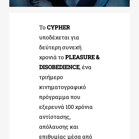
ΔΙΔΑΚΤΟΡΙΚΑ
Το
CYPHER
υποδέχεται για
ΕΚΠΑΙΔΕΥΤΙΚΑ ΙΔΡΥΜΑΤΑ
δεύτερη συνεχή
χρονιά το
PLEASURE &
ΠΟΛΙΤΙΣΤΙΚΟΙ ΦΟΡΕΙΣ
DISOBEDIENCE
, ένα
τριήμερο
ΧΩΡΟΙ ΤΕΧΝΗΣ
κινηματογραφικό
πρόγραμμα που
ΔΗΜΟΙ
εξερευνά 100 χρόνια
αντίστασης,
ΕΚΔΗΛΩΣΕΙΣ
απόλαυσης και
επιθυμίας μέσα από