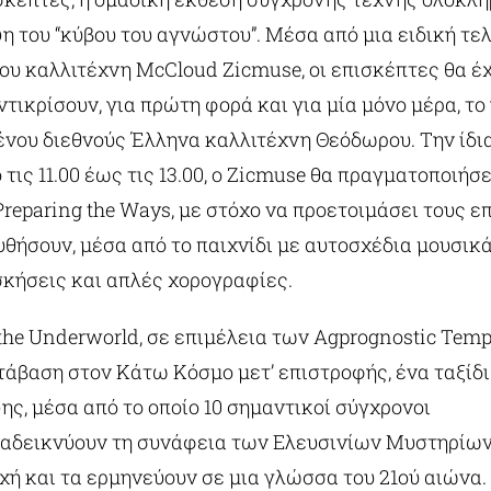
 του “κύβου του αγνώστου”. Μέσα από μια ειδική τελ
ου καλλιτέχνη McCloud Zicmuse, οι επισκέπτες θα έ
ντικρίσουν, για πρώτη φορά και για μία μόνο μέρα, το
νου διεθνούς Έλληνα καλλιτέχνη Θεόδωρου. Την ίδια
 τις 11.00 έως τις 13.00, ο Zicmuse θα πραγματοποιήσε
reparing the Ways, με στόχο να προετοιμάσει τους ε
θήσουν, μέσα από το παιχνίδι με αυτοσχέδια μουσικά
κήσεις και απλές χορογραφίες.
 the Underworld, σε επιμέλεια των Agprognostic Templ
τάβαση στον Κάτω Κόσμο μετ’ επιστροφής, ένα ταξίδ
ς, μέσα από το οποίο 10 σημαντικοί σύγχρονοι
ναδεικνύουν τη συνάφεια των Ελευσινίων Μυστηρίων
ή και τα ερμηνεύουν σε μια γλώσσα του 21ού αιώνα.