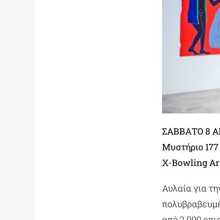
ΣΑΒΒΑΤΟ
8
Α
Μυστήριο
177
X-Bowling Ar
Αυλαία για τ
πολυβραβευμέ
από 2.000 επ