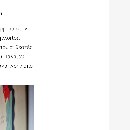
n
η φορά στην
η Morton
που οι θεατές
ου Παλαιού
ναπνοής από