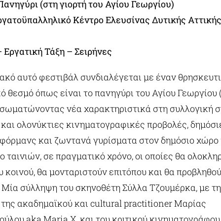
ανηγύρι (στη γιορτή του Αγίου Γεωργίου)
 Εργατοϋπαλληλικό Κέντρο Ελευσίνας Δυτικής Αττική
 Εργατική Τάξη – Σειρήνες
ακό αυτό φεστιβάλ συνδιαλέγεται με έναν θρησκευτι
κό θεσμό όπως είναι το πανηγύρι του Αγίου Γεωργίου
ενσωματώνοντας νέα χαρακτηριστικά στη συλλογική 
και ολονύκτιες κινηματογραφικές προβολές, δημόσιε
φόρμανς και ζωντανά γυρίσματα στον δημόσιο χώρο 
ο ταινιών, σε πραγματικό χρόνο, οι οποίες θα ολοκλη
 κοινού, θα μονταριστούν επιτόπου και θα προβληθού
. Μία σύλληψη του σκηνοθέτη Σύλλα Τζουμέρκα, με τη
της ακαδημαϊκού και cultural practitioner Μαρίας
ύλου aka Maria X, και του κριτικού κινηματογράφου