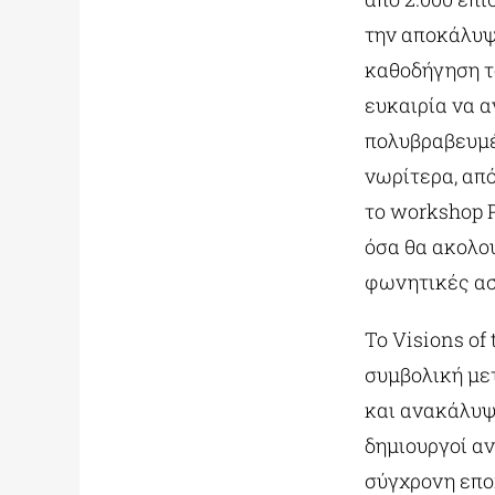
την αποκάλυψη
καθοδήγηση τ
ευκαιρία να α
πολυβραβευμέ
νωρίτερα, από
το workshop P
όσα θα ακολου
φωνητικές ασ
Το Visions of
συμβολική με
και ανακάλυψη
δημιουργοί α
σύγχρονη εποχ