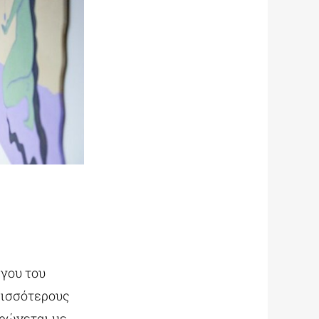
ργου του
ρισσότερους
ηρώνεται με