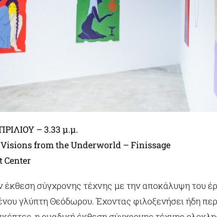
ΠΡΙΛΙΟΥ
– 3.33 μ
.μ
.
 Visions from the Underworld – Finissage
t Center
ην έκθεση σύγχρονης τέχνης με την αποκάλυψη του έ
νου γλύπτη Θεόδωρου. Έχοντας φιλοξενήσει ήδη πε
ισκέπτες, η ομαδική έκθεση σύγχρονης τέχνης ολοκλ