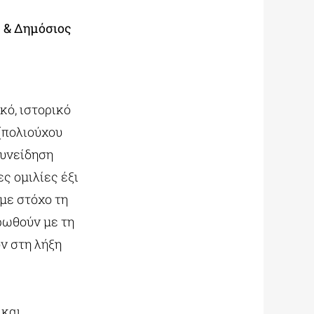
ς & Δημόσιος
κό, ιστορικό
 (πολιούχου
συνείδηση
ς ομιλίες έξι
με στόχο τη
ρωθούν με τη
ν στη λήξη
 και