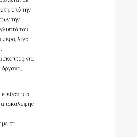
ετή, υπό την
χουν την
 γλυπτό του
 μέρα, λίγο
ι
πισκέπτες για
 όργανα,
e, είναι μια
ι αποκάλυψης
 με τη