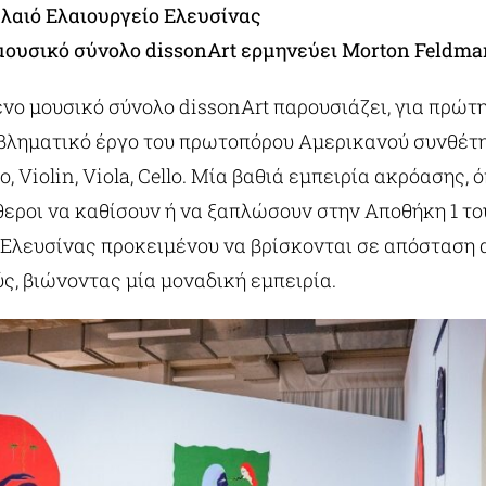
αλαιό Ελαιουργείο Ελευσίνας
μουσικό σύνολο dissonArt ερμηνεύει Morton Feldma
νο μουσικό σύνολο dissonΑrt παρουσιάζει, για πρώτ
μβληματικό έργο του πρωτοπόρου Αμερικανού συνθέτ
 Violin, Viola, Cello. Μία βαθιά εμπειρία ακρόασης, ό
́θεροι να καθίσουν ή να ξαπλώσουν στην Αποθήκη 1 τ
Ελευσίνας προκειμένου να βρίσκονται σε απόσταση α
́ς, βιώνοντας μία μοναδική εμπειρία.