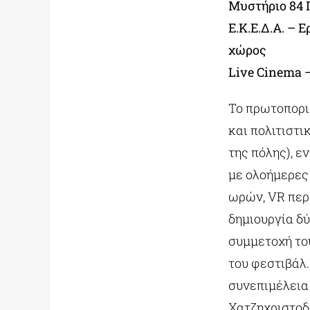
Μυστήριο 84 Π
Ε.Κ.Ε.Δ.Α. –
χώρος
Live Cinema –
Το πρωτοπορι
και πολιτιστι
της πόλης), 
με ολοήμερες 
ωρών, VR περ
δημιουργία δύ
συμμετοχή του
του φεστιβάλ
συνεπιμέλεια 
Χατζηχριστοδο