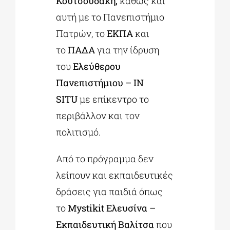
Κουτσουδάκη,
καθώς και
αυτή με το Πανεπιστήμιο
Πατρών, το
ΕΚΠΑ
και
το
ΠΑΔΑ
για την ίδρυση
του
Ελεύθερου
Πανεπιστήμιου – IN
SITU
με επίκεντρο το
περιβάλλον και τον
πολιτισμό.
Από το πρόγραμμα δεν
λείπουν και εκπαιδευτικές
δράσεις για παιδιά όπως
το
Mystikit Ελευσίνα –
Εκπαιδευτική Βαλίτσα
που