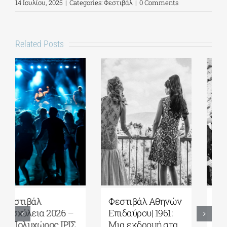
14 Ιουλίου, 2025
|
Categories:
Φεστιβάλ
|
0 Comments
Related Posts
Φεστιβάλ Αθηνών
Φεστιβάλ Αθηνών
Επιδαύρου| Η
Επιδαύρου| Α Trial|
φωνή των
O γιατρός