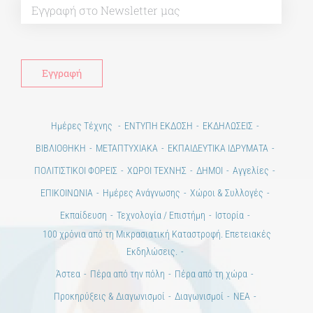
Ημέρες Τέχνης
ΕΝΤΥΠΗ ΕΚΔΟΣΗ
ΕΚΔΗΛΩΣΕΙΣ
ΒΙΒΛΙΟΘΗΚΗ
ΜΕΤΑΠΤΥΧΙΑΚΑ
ΕΚΠΑΙΔΕΥΤΙΚΑ ΙΔΡΥΜΑΤΑ
ΠΟΛΙΤΙΣΤΙΚΟΙ ΦΟΡΕΙΣ
ΧΩΡΟΙ ΤΕΧΝΗΣ
ΔΗΜΟΙ
Αγγελίες
ΕΠΙΚΟΙΝΩΝΙΑ
Ημέρες Ανάγνωσης
Χώροι & Συλλογές
Εκπαίδευση
Τεχνολογία / Επιστήμη
Ιστορία
100 χρόνια από τη Μικρασιατική Καταστροφή. Επετειακές
Εκδηλώσεις.
Άστεα
Πέρα από την πόλη
Πέρα από τη χώρα
Προκηρύξεις & Διαγωνισμοί
Διαγωνισμοί
ΝΕΑ
ART & SCIENCE AREAS
1821-2021 Επέτειος
1821-2021 Anniversary
ΑΡΧΙΚΗ
ΑΡΧΙΚΗ – En