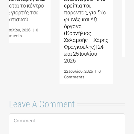
“Τρωάδων”
Στόκμαν
αντήχησε στο
δικάζεται εκ νέου
αρχαίο θέατρο|
στη γενέτειρα της
Γράφει ο Πάνος
δημοκρατίας|
Λιάκος
Γράφει ο Πάνος
Λιάκος
3 Αυγούστου, 2026
|
0
Comments
27 Ιουλίου, 2026
|
0
Comments
Leave A Comment
Comment