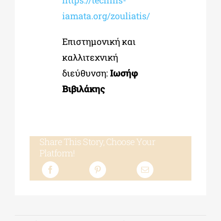
https://technis-
iamata.org/zouliatis/
Επιστημονική και
καλλιτεχνική
διεύθυνση:
Ιωσήφ
Βιβιλάκης
Share This Story, Choose Your
Platform!