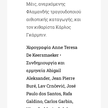
Μέις, ανερχόμενης
Φλαμανδής τραγουδοποιού
αιθιοπικής καταγωγής, και
τον κιθαρίστα Κάρλος
Γκάρμπιν.
Χορογραφία
Anne
Teresa
De
Keersmaeker
•
Συνδημιουργία και
ερμηνεία
Abigail
Aleksander
,
Jean
Pierre
Bur
é,
Lav
Crn
č
evi
ć,
Jos
é
Paulo
dos
Santos
,
Rafa
Galdino
,
Carlos
Garbin
,