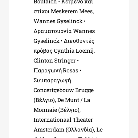
Boulaich
•
Κείμενο και
στίχοι
Meskerem
Mees
,
Wannes
Gyselinck
•
Δραματουργία
Wannes
Gyselinck
•
Διευθυντές
πρόβας
Cynthia
Loemij
,
Clinton
Stringer
•
Παραγωγή
Rosas
•
Συμπαραγωγή
Concertgebouw
Brugge
(Βέλγιο),
De
Munt
/
La
Monnaie
(Βέλγιο),
Internationaal
Theater
Amsterdam
(Ολλανδία),
Le