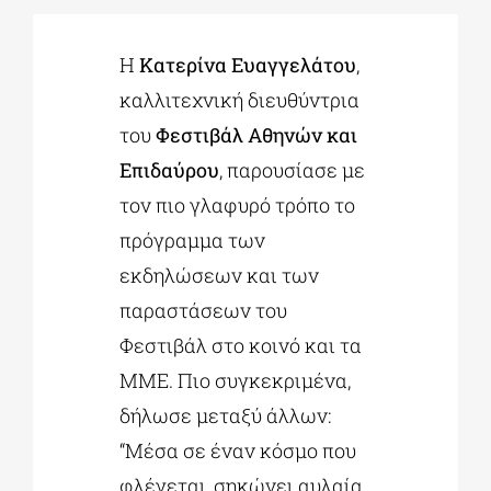
H
Κατερίνα Ευαγγελάτου
,
ΔΙΔΑΚΤΟΡΙΚΑ
καλλιτεχνική διευθύντρια
του
Φεστιβάλ Αθηνών και
ΕΚΠΑΙΔΕΥΤΙΚΑ ΙΔΡΥΜΑΤΑ
Επιδαύρου
, παρουσίασε με
τον πιο γλαφυρό τρόπο το
ΠΟΛΙΤΙΣΤΙΚΟΙ ΦΟΡΕΙΣ
πρόγραμμα των
εκδηλώσεων και των
ΧΩΡΟΙ ΤΕΧΝΗΣ
παραστάσεων του
Φεστιβάλ στο κοινό και τα
ΔΗΜΟΙ
ΜΜΕ. Πιο συγκεκριμένα,
δήλωσε μεταξύ άλλων:
ΕΚΔΗΛΩΣΕΙΣ
“Μέσα σε έναν κόσμο που
φλέγεται, σηκώνει αυλαία