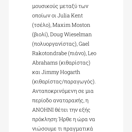
μουσικούς μεταξύ των
οποίων οι Julia Kent
(τσέλο), Maxim Moston
(βιολί), Doug Wieselman
(πολυοργανίστας), Gael
Rakotondrabe (πιάνο), Leo
Abrahams (κιθαρίστας)
και Jimmy Hogarth
(κιθαρίστας/παραγωγός).
Ανταποκρινόμενη σε μια
περίοδο αναταραχής, η
ANOHNI θέτει την εξής
πρόκληση: Ήρθε η ώρα να
νιώσουμε τι πραγματικά