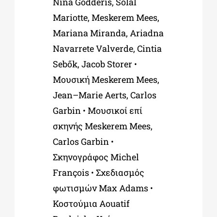
Nina
Godderis
,
Solal
Mariotte
,
Meskerem
Mees
,
Mariana
Miranda
,
Ariadna
Navarrete
Valverde
,
Cintia
Seb
ő
k
,
Jacob
Storer
•
Μουσική
Meskerem
Mees
,
Jean
–
Marie
Aerts
,
Carlos
Garbin
•
Μουσικοί επί
σκηνής
Meskerem
Mees
,
Carlos
Garbin
•
Σκηνογράφος
Michel
Fran
ç
ois
•
Σχεδιασμός
φωτισμών
Max
Adams
•
Κοστούμια
Aouatif