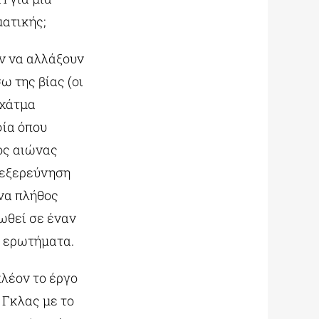
ματικής;
ν να αλλάξουν
ω της βίας (οι
αχάτμα
φία όπου
ος αιώνας
η εξερεύνηση
να πλήθος
ωθεί σε έναν
υ ερωτήματα.
λέον το έργο
 Γκλας με το