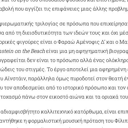
βολή που αγγίζει τις επιφάνειες μιας άλλης προβλη
φιερωματικής τριλογίας σε πρόσωπα που επιχείρησα
α από τη διεισδυτικότητα των ιδεών τους και όχι μέσ
ορικές φιγούρες είναι ο Φαραώ Αμένοφις Δ’ και ο Μ
nstein on the Beach
είναι μια μη αφηγηματική βιογρα
ιογραφείται δεν είναι το πρόσωπο αλλά ένας ολόκληρ
γιώδεις του στιγμές. Το έργο αποτελεί μια αφηρημέν
ου Αϊνστάιν, παράλληλα όμως πυροδοτεί στον θεατή έ
υ τον αποδεσμεύει από το ιστορικό πρόσωπο και τον 
τοχασμό πάνω στον εικοστό αιώνα και τα οριακά το
 αδιαμφισβήτητο καλλιτεχνικό κατόρθωμα, είναι επιπ
αντήθηκε η φορμαλιστική μουσική πρόταση του Φίλιπ