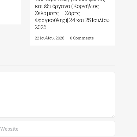
σμού
και έξι όργανα (Κορνήλι
Σελαμσής – Χάρης
ου, 2026
|
0 Comments
Φραγκούλης)| 24 και 25 
2026
22 Ιουλίου, 2026
|
0 Comments