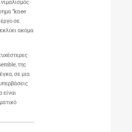
ινιμαλισμός
φημα “knee
 έργο σε
 εκλύει ακόμα
υτυχέστερες
emble, της
έγκα, σε μια
 υπερβάσεις
α είναι
γματικό