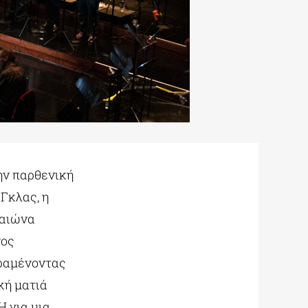
την παρθενική
Γκλας, η
 αιώνα
νος
αραμένοντας
κή ματιά
Ή για μια