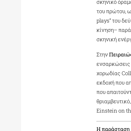
σκηνικό όραμ
του πρώτου, 
plays” του δε
κίνηση– παρά
σκηνική ενέργ
Στην
Πειραιώ
ενσαρκώσεις τ
χορωδίας Coll
εκδοχή που α
που απαιτούντ
θριαμβευτικό
Einstein on t
Η παράσταση 