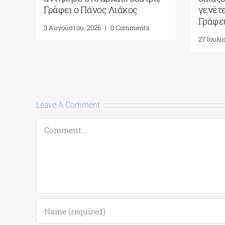
ργανα (Κορνήλιος
Γράφει ο Πάνος Λιάκος
 – Χάρης
3 Αυγούστου, 2026
|
0 Comments
ς)| 24 και 25 Ιουλίου
026
|
0 Comments
Leave A Comment
Comment