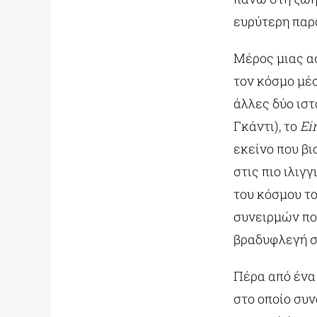
ευρύτερη παρα
Μέρος μιας α
τον κόσμο μέσ
άλλες δύο ιστ
Γκάντι), το
Ei
εκείνο που β
στις πιο ιλιγ
του κόσμου τ
συνειρμών πο
βραδυφλεγή σ
Πέρα από ένα
στο οποίο συν