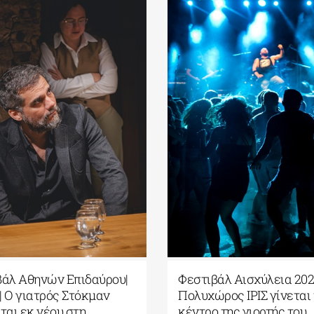
υ|
Φεστιβάλ Αθηνών Επιδαύρου|
Φεστιβ
Α Trial| O γιατρός Στόκμαν
Πολυχώ
ο|
δικάζεται εκ νέου στη
κέντρο