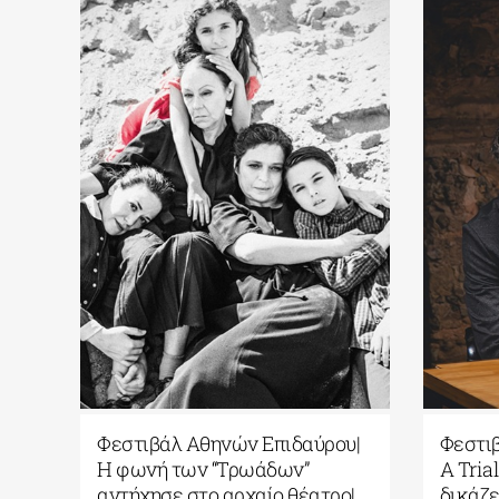
 Αθηνών Επιδαύρου|
Φεστιβάλ Αθηνών Επιδαύρο
 εκδρομή στα ερείπια
Η φωνή των “Τρωάδων”
τος, για δύο φωνές
αντήχησε στο αρχαίο θέατρ