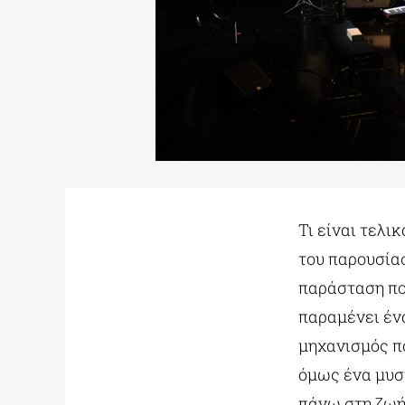
Τι είναι τελι
του παρουσία
παράσταση που
παραμένει έν
μηχανισμός πο
όμως ένα μυστ
πάνω στη ζωή 