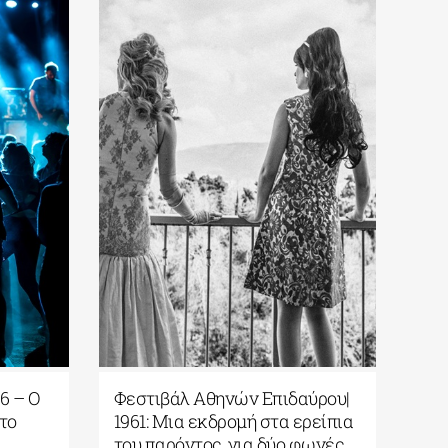
άλ Αισχύλεια 2026 – Ο
Φεστιβάλ Αθηνών Επιδα
ρος ΙΡΙΣ γίνεται το
1961: Μια εκδρομή στα ε
 της γιορτής του
του παρόντος, για δύο 