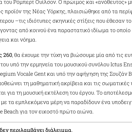
α του Ρόμπερτ Ουίλσον. Ο πρώιμος και «ανόθευτος» μ
ως προϊόν της Νέας Υόρκης, πλαισιώθηκε από τα περί
ύτερου –τις ιδιότυπες σκηνικές στίξεις που έθεσαν το
γοντας από κοινού ένα παραστατικό ιδίωμα το οποίο
εια και νόημα.
ς 260
, θα έχουμε την τύχη να βιώσουμε μία από τις ε
ου υπό την ερμηνεία του μουσικού συνόλου Ictus Ens
egium Vocale Gent και υπό την αφήγηση της Σουζάν Β
ποθεώνει τη μαθηματική ακρίβεια και τις σωματικές
αι για τη μουσική εκτέλεση του έργου. Το αποτέλεσμ
, με τα εμπλεκόμενα μέρη να παραδίδουν ένα υποδει
he Beach για τον εικοστό πρώτο αιώνα.
δεν περιλαμβάνει διάλειμμα.