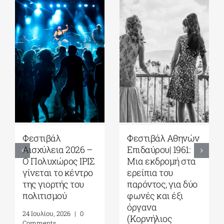
Φεστιβάλ Αθηνών
Φεστιβάλ Αθηνών
Φ
Επιδαύρου| 1961:
Επιδαύρου| Η
Επ
Μια εκδρομή στα
φωνή των
O
ερείπια του
“Τρωάδων”
Σ
παρόντος, για δύο
αντήχησε στο
δ
φωνές και έξι
αρχαίο θέατρο|
σ
όργανα
Γράφει ο Πάνος
δ
(Κορνήλιος
Λιάκος
Γ