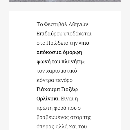
ΔΙΔΑΚΤΟΡΙΚΑ
Tο Φεστιβάλ Αθηνών
Επιδαύρου υποδέχεται
ΕΚΠΑΙΔΕΥΤΙΚΑ ΙΔΡΥΜΑΤΑ
στο Ηρώδειο την
«πιο
απόκοσμα όμορφη
ΠΟΛΙΤΙΣΤΙΚΟΙ ΦΟΡΕΙΣ
φωνή του πλανήτη»
,
τον χαρισματικό
ΧΩΡΟΙ ΤΕΧΝΗΣ
κόντρα τενόρο
Γιάκουμπ Γιοζέφ
ΔΗΜΟΙ
Ορλίνσκι
. Είναι η
πρώτη φορά που ο
ΕΚΔΗΛΩΣΕΙΣ
βραβευμένος σταρ της
όπερας αλλά και του