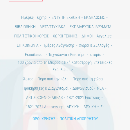
Ημέρες Τέχνης
ΕΝΤΥΠΗ ΕΚΔΟΣΗ
ΕΚΔΗΛΩΣΕΙΣ
ΒΙΒΛΙΟΘΗΚΗ
ΜΕΤΑΠΤΥΧΙΑΚΑ
ΕΚΠΑΙΔΕΥΤΙΚΑ ΙΔΡΥΜΑΤΑ
ΠΟΛΙΤΙΣΤΙΚΟΙ ΦΟΡΕΙΣ
ΧΩΡΟΙ ΤΕΧΝΗΣ
ΔΗΜΟΙ
Αγγελίες
ΕΠΙΚΟΙΝΩΝΙΑ
Ημέρες Ανάγνωσης
Χώροι & Συλλογές
Εκπαίδευση
Τεχνολογία / Επιστήμη
Ιστορία
100 χρόνια από τη Μικρασιατική Καταστροφή. Επετειακές
Εκδηλώσεις.
Άστεα
Πέρα από την πόλη
Πέρα από τη χώρα
Προκηρύξεις & Διαγωνισμοί
Διαγωνισμοί
ΝΕΑ
ART & SCIENCE AREAS
1821-2021 Επέτειος
1821-2021 Anniversary
ΑΡΧΙΚΗ
ΑΡΧΙΚΗ – En
ΟΡΟΙ ΧΡΗΣΗΣ
–
ΠΟΛΙΤΙΚΗ ΑΠΟΡΡΗΤΟΥ
Copyright © 2020 Days of Art in Greece.
All Rights Reserved –
Developed by
Think Plus