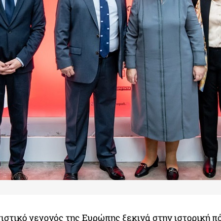
ιστικό γεγονός της Ευρώπης ξεκινά στην ιστορική πό