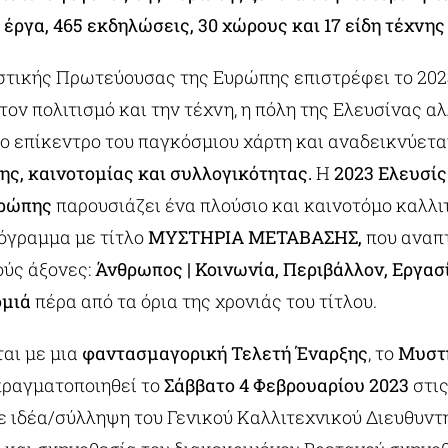
 έργα, 465 εκδηλώσεις, 30 χώρους και 17 είδη τέχνης
στικής Πρωτεύουσας της Ευρώπης επιστρέφει το 20
τον πολιτισμό και την τέχνη, η πόλη της Ελευσίνας α
ο επίκεντρο του παγκόσμιου χάρτη και αναδεικνύετα
ης, καινοτομίας και συλλογικότητας.
Η
2023 Ελευσίς
υρώπης
παρουσιάζει ένα πλούσιο και καινοτόμο καλλι
ρόγραμμα με τίτλο
ΜΥΣΤΗΡΙΑ ΜΕΤΑΒΑΣΗΣ,
που αναπ
ούς άξονες:
Άνθρωπος | Κοινωνία, Περιβάλλον, Εργασ
ομιά
πέρα από τα όρια της χρονιάς του τίτλου.
αι με μια
φαντασμαγορική Τελετή Έναρξης
, το
Μυστ
 πραγματοποιηθεί το
Σάββατο 4 Φεβρουαρίου 2023
στι
ε ιδέα/σύλληψη του Γενικού Καλλιτεχνικού Διευθυντ