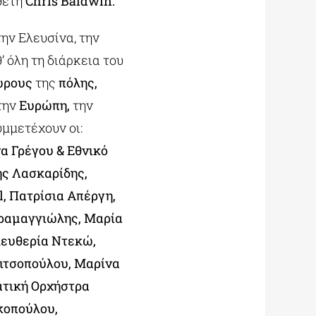
θέτη
Chris Baldwin.
ην Ελευσίνα, την
’ όλη τη διάρκεια του
χώρους
της
πόλης,
την
Ευρώπη,
την
μμετέχουν οι:
να Γρέγου & Εθνικό
ης Λασκαρίδης,
, Πατρίσια Απέργη,
αραμαγγιώλης, Μαρία
λευθερία Ντεκώ,
Κιτσοπούλου, Μαρίνα
ατική Ορχήστρα
κοπούλου,