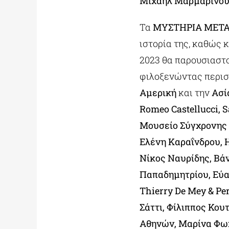
Μιχαήλ Μαρμαρινο
Τα
ΜΥΣΤΗΡΙΑ ΜΕΤ
ιστορία της, καθώς κ
2023 θα παρουσιαστ
φιλοξενώντας περι
Αμερική
και την
Ασί
Romeo Castellucci, 
Μουσείο Σύγχρονης 
Ελένη Καραΐνδρου, 
Νίκος Ναυρίδης, Βά
Παπαδημητρίου, Εύα 
Thierry De Mey & Pe
Σάττι, Φίλιππος Κου
Αθηνών, Μαρίνα Φωκ