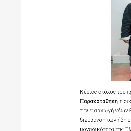
Κύριος στόχος του π
Παρακαταθήκη
, η ο
την εισαγωγή νέων θ
διεύρυνση των ήδη υ
μοναδικότητα της Ε