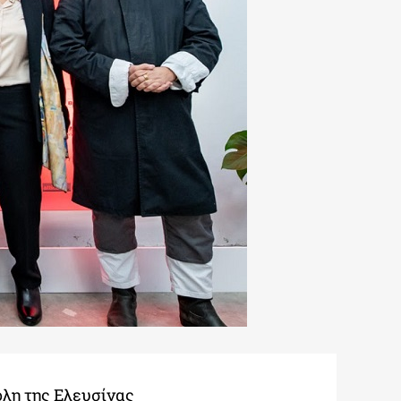
λη της Ελευσίνας