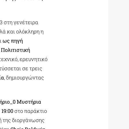
23 στη γενέτειρα
λλά και ολόκληρη η
ι
ως πηγή
 Πολιτιστική
τεχνικό, ερευνητικό
τύσσεται σε τρεις
ία
, δημιουργώντας
ήριο_0 Μυστήρια
ς
19:00
στο παράκτιο
ή της διοργάνωσης