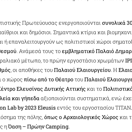
λιτιστικής Πρωτεύουσας ενεργοποιούνται
συνολικά 30
υπαίθριοι και δημόσιοι. Σημαντικά κτίρια και βιομηχαν
αι ή επαναλειτουργούν ως πολιτιστικοί χώροι σηματ
θεσμού
. Ανάμεσά τους το
εμβληματικό Παλαιό Δημαρ
ραλιακό μέτωπο, το πρώην εργοστάσιο χρωμάτων
ΙΡ
θμός
, οι αποθήκες του
Παλαιού Ελαιουργείου
. Η
Ελαι
ι ο χώρος
πίσω από το Θέατρο
του
Παλαιού Ελαιουργ
Κέντρο Ελευσίνας
Δυτικής Αττικής
και το
Πολιτιστικ
λεία και γήπεδα
αξιοποιούνται συστηματικά, ενώ έχε
on Lab by 2023 Eleusis
εντός του εργοστασίου ΤΙΤΑΝ
πόσημα της πόλης,
όπως ο Αρχαιολογικός Χώρος
και 
ως η
Όαση – Πρώην Camping.