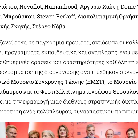
ιώτου, Novoflot, Humanhood, Αργυρώ Χιώτη, Dome
α Μπρούσκου, Steven Berkoff, Διαπολιτισμική Ορχήσ
κής Σκηνής, Στέρεο Νόβα.
ξενεί έργα σε παγκόσμια πρεμιέρα, αναδεικνύει καλλ
ζει προγράμματα εκπαιδευτικά και ανάπλασης, ενώ 
αθημερινές δράσεις και δραστηριότητες καθ’ όλη τη χ
προγράμματος της διοργάνωσης αναπτύχθηκαν συνεργα
ικό Μουσείο Σύγχρονης Τέχνης (ΕΜΣΤ)
,
το Μουσείο
πιδαύρου
και το
Φεστιβάλ Κινηματογράφου Θεσσαλο
υς
, με την εφαρμογή μιας διεθνούς στρατηγικής δικτ
κρότηση ενός πολύπλευρου, συναρπαστικού προγράμ