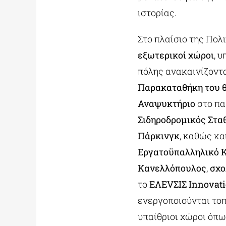
ιστορίας.
Στο πλαίσιο της Πο
εξωτερικοί χώροι
, 
πόλης ανακαινίζοντ
Παρακαταθήκη τ
ου 
Αναψυκτήριο
στο πα
Σιδηροδρομικός Στα
Πάρκινγκ
, καθώς κα
Εργατοϋπαλληλικό 
Κανελλόπουλος
,
σχο
το
ΕΛΕVΣΙΣ Innovati
ενεργοποιούνται το
υπαίθριοι χώροι όπ