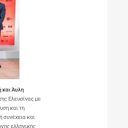
ή και Άυλη
 της Ελευσίνας με
υση και τη
ή συνέχεια και
ονης ελληνικής