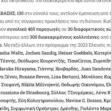
ύ
και σκηνοθεσία του διακεκριμένου Βρετανού σκηνο
ΑΒΑΣΗΣ
,
130
στο σύνολό τους, αντλούν έμπνευση από τ
αι από τις σύγχρονες προκλήσεις που τη διέπουν. Καθ
ούν
συνολικά 465 παραγωγές
σε
30 διαφορετικούς 
σσότερους από
300 διακεκριμένους καλλιτέχνες
από 
α
. Μεταξύ άλλων, στο πρόγραμμα της 2023 Ελευσίς συ
Sasha Waltz, Jochen Sandig, Heiner Goebbels, Κατερί
Τέχνης, Θεόδωρος Κουρεντζής, TimeCircus, Ευριπίδ
Haruka Hirayama, Γιάννης Χουβαρδάς, Juan Sandoval
να Ξένου, Roxane Revon, Lina Bertucci, Μενέλαος Κ
Στεφανή, Nikita Milivojević, Θοδωρής Οικονόμου, Ε
rcussions de Strasbourg, Σύλλας Τζουμέρκας, Λένα 
τσαφτής, Εύη Καλογηροπούλου, Navine G. Dossos, Κρ
ίδη, Συμφωνική Ορχήστρας Δρέσδης, Γιολάντα Μαρ