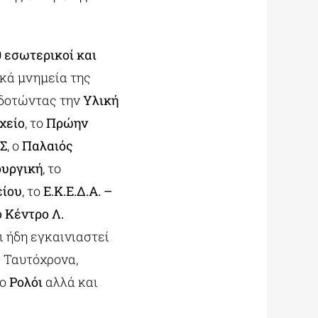
 εσωτερικοί και
ικά μνημεία της
οδοτώντας την
Υλική
χείο
, το
Πρώην
ΙΣ
, ο
Παλαιός
ουργική
, το
είου
, το
Ε.Κ.Ε.Δ.Α. –
ό Κέντρο Λ.
ι ήδη εγκαινιαστεί
.
Ταυτόχρονα,
το
Ρολόι
αλλά και