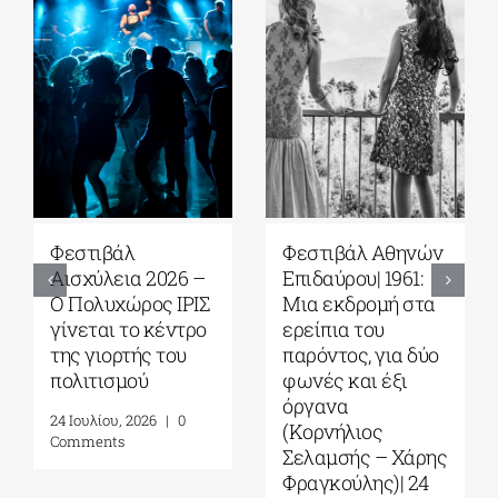
Φεστιβάλ
Φεστιβάλ Αθηνών
Αισχύλεια 2026 –
Επιδαύρου| 1961:
Ο Πολυχώρος ΙΡΙΣ
Μια εκδρομή στα
γίνεται το κέντρο
ερείπια του
της γιορτής του
παρόντος, για δύο
πολιτισμού
φωνές και έξι
όργανα
24 Ιουλίου, 2026
|
0
(Κορνήλιος
Comments
Σελαμσής – Χάρης
Φραγκούλης)| 24