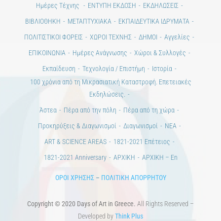
Ημέρες Τέχνης
ΕΝΤΥΠΗ ΕΚΔΟΣΗ
ΕΚΔΗΛΩΣΕΙΣ
ΒΙΒΛΙΟΘΗΚΗ
ΜΕΤΑΠΤΥΧΙΑΚΑ
ΕΚΠΑΙΔΕΥΤΙΚΑ ΙΔΡΥΜΑΤΑ
ΠΟΛΙΤΙΣΤΙΚΟΙ ΦΟΡΕΙΣ
ΧΩΡΟΙ ΤΕΧΝΗΣ
ΔΗΜΟΙ
Αγγελίες
ΕΠΙΚΟΙΝΩΝΙΑ
Ημέρες Ανάγνωσης
Χώροι & Συλλογές
Εκπαίδευση
Τεχνολογία / Επιστήμη
Ιστορία
100 χρόνια από τη Μικρασιατική Καταστροφή. Επετειακές
Εκδηλώσεις.
Άστεα
Πέρα από την πόλη
Πέρα από τη χώρα
Προκηρύξεις & Διαγωνισμοί
Διαγωνισμοί
ΝΕΑ
ART & SCIENCE AREAS
1821-2021 Επέτειος
1821-2021 Anniversary
ΑΡΧΙΚΗ
ΑΡΧΙΚΗ – En
ΟΡΟΙ ΧΡΗΣΗΣ
–
ΠΟΛΙΤΙΚΗ ΑΠΟΡΡΗΤΟΥ
Copyright © 2020 Days of Art in Greece.
All Rights Reserved –
Developed by
Think Plus