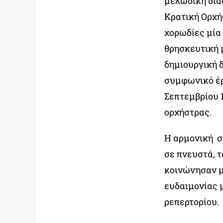
μελωδική διά
Κρατική Ορχή
χορωδίες μία
θρησκευτική 
δημιουργική 
συμφωνικό έργ
Σεπτεμβρίου 
ορχήστρας.
Η αρμονική σ
σε πνευστά, 
κοινώνησαν μ
ευδαιμονίας 
ρεπερτορίου.