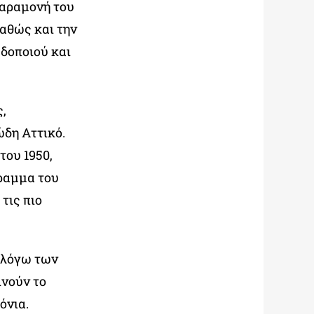
παραμονή του
καθώς και την
δοποιού και
,
ώδη Αττικό.
του 1950,
ραμμα του
τις πιο
υ λόγω των
νούν το
όνια.