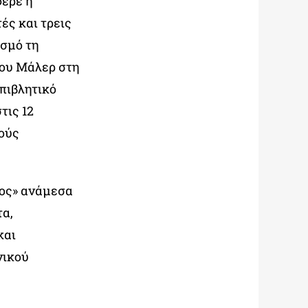
ερε η
ές και τρεις
ισμό τη
του Μάλερ στη
πιβλητικό
τις 12
κούς
γος» ανάμεσα
τα,
και
νικού