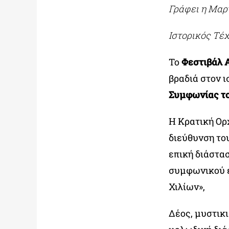
Γράφει η Μαρ
Ιστορικός Τέ
Το
Φεστιβάλ 
βραδιά στον 
Συμφωνίας το
Η Κρατική Ορ
διεύθυνση το
επική διάστα
συμφωνικού έ
Χιλίων»,
Δέος, μυστικ