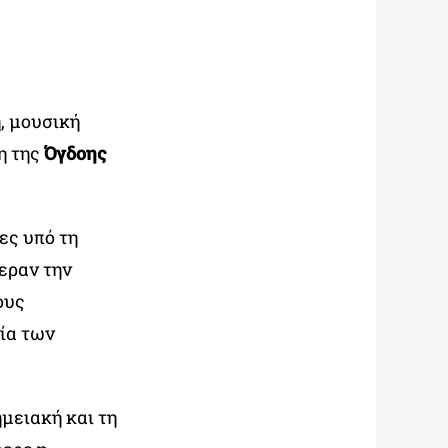
, μουσική
η της
Όγδοης
ες υπό τη
εραν την
ους
ία των
μειακή και τη