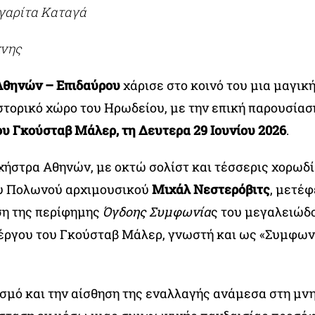
γαρίτα Καταγά
χνης
Αθηνών – Επιδαύρου
χάρισε στο κοινό του μια μαγική
ιστορικό χώρο του Ηρωδείου, με την επική παρουσίασ
υ Γκούσταβ Μάλερ, τη Δευτερα 29 Ιουνίου 2026
.
χήστρα Αθηνών, με οκτώ σολίστ και τέσσερις χορωδί
υ Πολωνού αρχιμουσικού
Μιχάλ Νεστερόβιτς
, μετέφ
ση της περίφημης
Όγδοης Συμφωνία
ς του μεγαλειώδ
ργου του Γκούσταβ Μάλερ, γνωστή και ως «Συμφων
ισμό και την αίσθηση της εναλλαγής ανάμεσα στη μνη