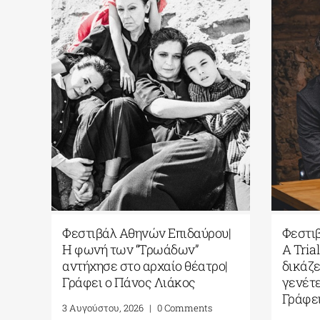
υ|
Φεστιβάλ Αθηνών Επιδαύρου|
Φεστι
πια
Η φωνή των “Τρωάδων”
Α Tria
ές
αντήχησε στο αρχαίο θέατρο|
δικάζε
Γράφει ο Πάνος Λιάκος
γενέτε
Γράφε
3 Αυγούστου, 2026
|
0 Comments
ίου