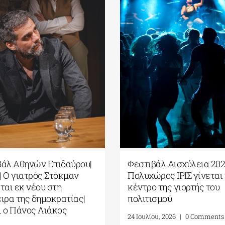
βάλ Αθηνών Επιδαύρου|
Φεστιβάλ Αισχύλεια 202
l| O γιατρός Στόκμαν
Πολυχώρος ΙΡΙΣ γίνεται
ται εκ νέου στη
κέντρο της γιορτής του
ιρα της δημοκρατίας|
πολιτισμού
ι ο Πάνος Λιάκος
24 Ιουλίου, 2026
|
0 Comments