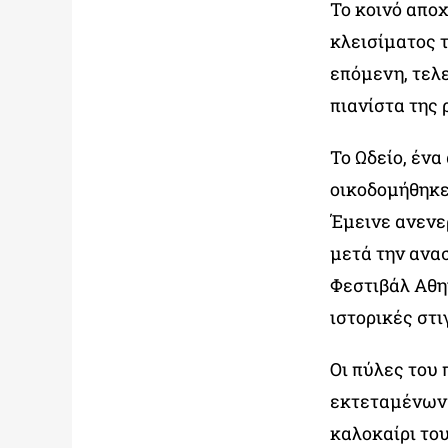
Το κοινό απο
κλεισίματος 
επόμενη, τελ
πιανίστα της 
Το Ωδείο, ένα
οικοδομήθηκε 
Έμεινε ανενερ
μετά την ανα
Φεστιβάλ Αθη
ιστορικές στι
Οι πύλες του 
εκτεταμένων 
καλοκαίρι του