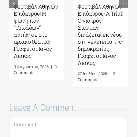
Φεστιβάλ Αθηνών
Φεστιβάλ Αθηνών
Επιδαύρου| Η
Επιδαύρου| Α Trial|
φωνή των
O γιατρός
“Τρωάδων”
Στόκμαν
αντήχησε στο
δικάζεται εκ νέου
αρχαίο θέατρο|
στη γενέτειρα της
Γράφει ο Πάνος
δημοκρατίας|
Λιάκος
Γράφει ο Πάνος
Λιάκος
3 Αυγούστου, 2026
|
0
Comments
27 Ιουλίου, 2026
|
0
Comments
Leave A Comment
Comment