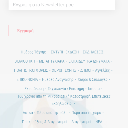
Ημέρες Τέχνης
ΕΝΤΥΠΗ ΕΚΔΟΣΗ
ΕΚΔΗΛΩΣΕΙΣ
ΒΙΒΛΙΟΘΗΚΗ
ΜΕΤΑΠΤΥΧΙΑΚΑ
ΕΚΠΑΙΔΕΥΤΙΚΑ ΙΔΡΥΜΑΤΑ
ΠΟΛΙΤΙΣΤΙΚΟΙ ΦΟΡΕΙΣ
ΧΩΡΟΙ ΤΕΧΝΗΣ
ΔΗΜΟΙ
Αγγελίες
ΕΠΙΚΟΙΝΩΝΙΑ
Ημέρες Ανάγνωσης
Χώροι & Συλλογές
Εκπαίδευση
Τεχνολογία / Επιστήμη
Ιστορία
100 χρόνια από τη Μικρασιατική Καταστροφή. Επετειακές
Εκδηλώσεις.
Άστεα
Πέρα από την πόλη
Πέρα από τη χώρα
Προκηρύξεις & Διαγωνισμοί
Διαγωνισμοί
ΝΕΑ
ART & SCIENCE AREAS
1821-2021 Επέτειος