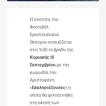
ΔΙΔΑΚΤΟΡΙΚΑ
Η ενότητα του
Φεστιβάλ
ΕΚΠΑΙΔΕΥΤΙΚΑ ΙΔΡΥΜΑΤΑ
Ερασιτεχνικού
Θεάτρου συνεχίζεται
ΠΟΛΙΤΙΣΤΙΚΟΙ ΦΟΡΕΙΣ
στις 9.00 το βράδυ της
Κυριακής 15
ΧΩΡΟΙ ΤΕΧΝΗΣ
Σεπτεμβρίου
με την
κωμωδία του
ΔΗΜΟΙ
Αριστοφάνη
«
Εκκλησιάζουσες
» η
ΕΚΔΗΛΩΣΕΙΣ
οποία θα φιλοξενηθεί
στη σκηνή των