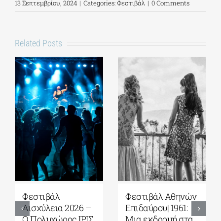
13 Σεπτεμβρίου, 2024
|
Categories:
Φεστιβάλ
|
0 Comments
Related Posts
Φεστιβάλ Αθηνών
Φεστιβάλ Αθ
 2026 –
Επιδαύρου| 1961:
Επιδαύρου| Η
ρος ΙΡΙΣ
Μια εκδρομή στα
φωνή των