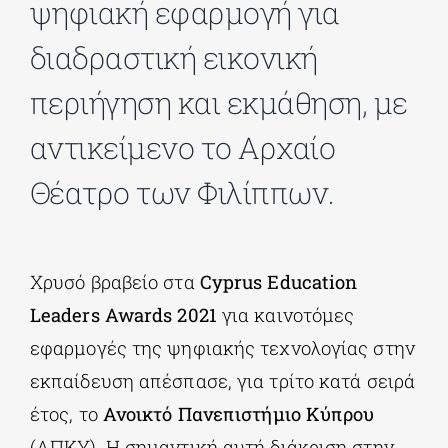
ψηφιακή εφαρμογή για
διαδραστική εικονική
ΔΙΔΑΚΤΟΡΙΚΑ
περιήγηση και εκμάθηση, με
ΕΚΠΑΙΔΕΥΤΙΚΑ ΙΔΡΥΜΑΤΑ
αντικείμενο το Αρχαίο
Θέατρο των Φιλίππων.
ΠΟΛΙΤΙΣΤΙΚΟΙ ΦΟΡΕΙΣ
ΧΩΡΟΙ ΤΕΧΝΗΣ
Χρυσό βραβείο στα
Cyprus Education
Leaders Awards 2021
για καινοτόμες
ΔΗΜΟΙ
εφαρμογές της ψηφιακής τεχνολογίας στην
εκπαίδευση απέσπασε, για τρίτο κατά σειρά
ΕΚΔΗΛΩΣΕΙΣ
έτος, το
Ανοικτό Πανεπιστήμιο Κύπρου
(ΑΠΚΥ). H σημαντική αυτή διάκριση στην