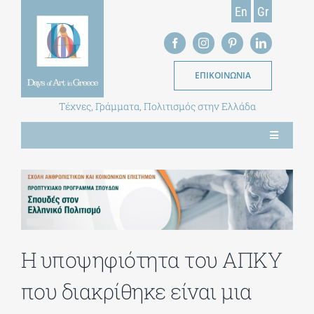
Skip
En
Gr
to
content
ΕΠΙΚΟΙΝΩΝΙΑ
Τέχνες, Γράμματα, Πολιτισμός στην Ελλάδα
Toggle
Navigation
ΝΕΑ
ΕΝΤΥΠΗ ΕΚΔΟΣΗ
Η υποψηφιότητα του ΑΠΚΥ
ΒΙΒΛΙΟΘΗΚΗ
που διακρίθηκε είναι μια
ΜΕΤΑΠΤΥΧΙΑΚΑ