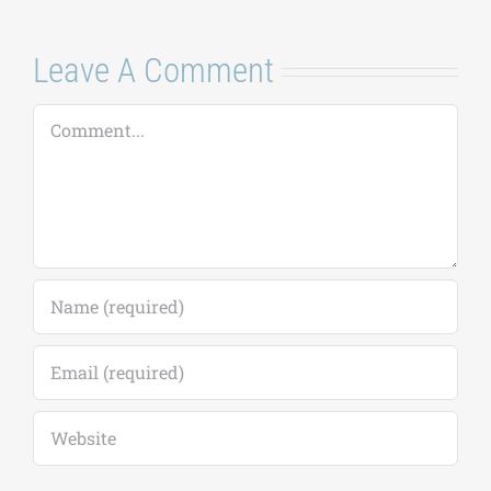
Μ
Κ
16
C
Leave A Comment
Comment