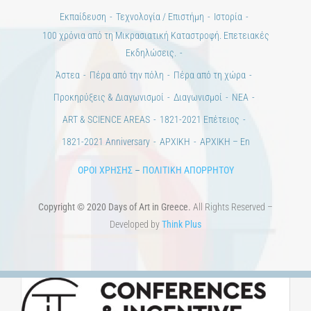
ΠΟΛΙΤΙΣΤΙΚΟΙ ΦΟΡΕΙΣ
ΧΩΡΟΙ ΤΕΧΝΗΣ
ΔΗΜΟΙ
Αγγελίες
ΕΠΙΚΟΙΝΩΝΙΑ
Ημέρες Ανάγνωσης
Χώροι & Συλλογές
Εκπαίδευση
Τεχνολογία / Επιστήμη
Ιστορία
100 χρόνια από τη Μικρασιατική Καταστροφή. Επετειακές
Εκδηλώσεις.
Άστεα
Πέρα από την πόλη
Πέρα από τη χώρα
Προκηρύξεις & Διαγωνισμοί
Διαγωνισμοί
ΝΕΑ
ART & SCIENCE AREAS
1821-2021 Επέτειος
1821-2021 Anniversary
ΑΡΧΙΚΗ
ΑΡΧΙΚΗ – En
ΟΡΟΙ ΧΡΗΣΗΣ
–
ΠΟΛΙΤΙΚΗ ΑΠΟΡΡΗΤΟΥ
Copyright © 2020 Days of Art in Greece.
All Rights Reserved –
Developed by
Think Plus