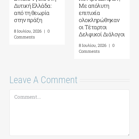
Με απόλυτη
Δελφική
Ε
επιτυχία
Ακαδημία
σ
ολοκληρώθηκαν
Ευρωπαϊκών
μ
οι Τέταρτοι
Σπουδών| 19-31
α
Δελφικοί Διάλογοι
Ιουλίου 2026
κα
α
8 Ιουλίου, 2026
|
0
16 Ιουλίου, 2026
|
0
π
Comments
Comments
Γ
Μ
Κ
16
C
Leave A Comment
Comment