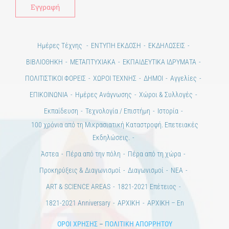
Ημέρες Τέχνης
ΕΝΤΥΠΗ ΕΚΔΟΣΗ
ΕΚΔΗΛΩΣΕΙΣ
ΒΙΒΛΙΟΘΗΚΗ
ΜΕΤΑΠΤΥΧΙΑΚΑ
ΕΚΠΑΙΔΕΥΤΙΚΑ ΙΔΡΥΜΑΤΑ
ΠΟΛΙΤΙΣΤΙΚΟΙ ΦΟΡΕΙΣ
ΧΩΡΟΙ ΤΕΧΝΗΣ
ΔΗΜΟΙ
Αγγελίες
ΕΠΙΚΟΙΝΩΝΙΑ
Ημέρες Ανάγνωσης
Χώροι & Συλλογές
Εκπαίδευση
Τεχνολογία / Επιστήμη
Ιστορία
100 χρόνια από τη Μικρασιατική Καταστροφή. Επετειακές
Εκδηλώσεις.
Άστεα
Πέρα από την πόλη
Πέρα από τη χώρα
Προκηρύξεις & Διαγωνισμοί
Διαγωνισμοί
ΝΕΑ
ART & SCIENCE AREAS
1821-2021 Επέτειος