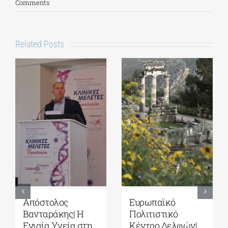
Comments
Related Posts
Ευρωπαϊκό
Ευρωπαϊκό
Τ
Πολιτιστικό
Πολιτιστικό
Δ
Κέντρο Δελφών|
Κέντρο Δελφών|
Δι