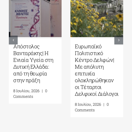
Ευρωπαϊκό
Τέταρτοι
Πολιτιστικό
Δελφικοί
Κέντρο Δελφών|
Διάλογοι|
Δελφική
Ερωτήματα και
Ακαδημία
στοχασμοί για το
Ευρωπαϊκών
μέλλον της
Σπουδών| 19-31
ανθρωπότητας
Ιουλίου 2026
και την
αυτογνωσία ως
16 Ιουλίου, 2026
|
0
προσωπική πράξη|
Comments
Γράφει η
Μαργαρίτα
Καταγά