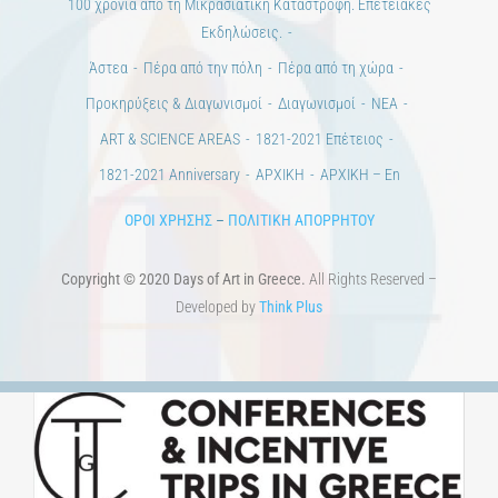
ΠΟΛΙΤΙΣΤΙΚΟΙ ΦΟΡΕΙΣ
ΧΩΡΟΙ ΤΕΧΝΗΣ
ΔΗΜΟΙ
Αγγελίες
ΕΠΙΚΟΙΝΩΝΙΑ
Ημέρες Ανάγνωσης
Χώροι & Συλλογές
Εκπαίδευση
Τεχνολογία / Επιστήμη
Ιστορία
100 χρόνια από τη Μικρασιατική Καταστροφή. Επετειακές
Εκδηλώσεις.
Άστεα
Πέρα από την πόλη
Πέρα από τη χώρα
Προκηρύξεις & Διαγωνισμοί
Διαγωνισμοί
ΝΕΑ
ART & SCIENCE AREAS
1821-2021 Επέτειος
1821-2021 Anniversary
ΑΡΧΙΚΗ
ΑΡΧΙΚΗ – En
ΟΡΟΙ ΧΡΗΣΗΣ
–
ΠΟΛΙΤΙΚΗ ΑΠΟΡΡΗΤΟΥ
Copyright © 2020 Days of Art in Greece.
All Rights Reserved –
Developed by
Think Plus