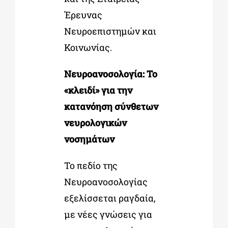
Έρευνας
Νευροεπιστημών και
Κοινωνίας.
Νευροανοσολογία: Το
«κλειδί» για την
κατανόηση σύνθετων
νευρολογικών
νοσημάτων
Το πεδίο της
Νευροανοσολογίας
εξελίσσεται ραγδαία,
με νέες γνώσεις για