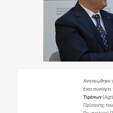
Ανανεώθηκε γ
έχει συνάψει
Τιράνων
(Agri
Πρύτανης το