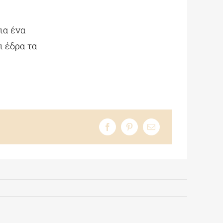
ια ένα
ι έδρα τα