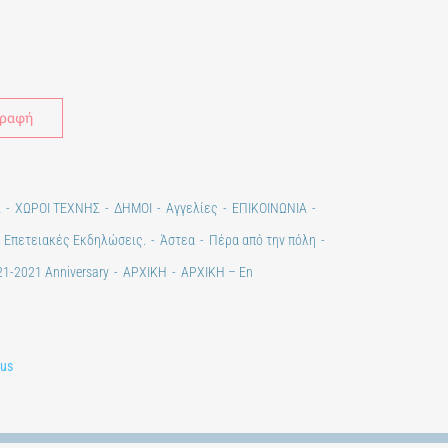
Alternative:
Σ
ΧΩΡΟΙ ΤΕΧΝΗΣ
ΔΗΜΟΙ
Αγγελίες
ΕΠΙΚΟΙΝΩΝΙΑ
. Επετειακές Εκδηλώσεις.
Άστεα
Πέρα από την πόλη
1-2021 Anniversary
ΑΡΧΙΚΗ
ΑΡΧΙΚΗ – En
lus