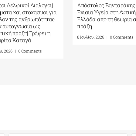
ανταράκης| Η
Ευρωπαϊκό Πολιτιστικό
στη Δυτική
Κέντρο Δελφών| Με απόλυτη
τη θεωρία στην
επιτυχία ολοκληρώθηκαν οι
Τέταρτοι Δελφικοί Διάλογοι
0 Comments
8 Ιουλίου, 2026
|
0 Comments