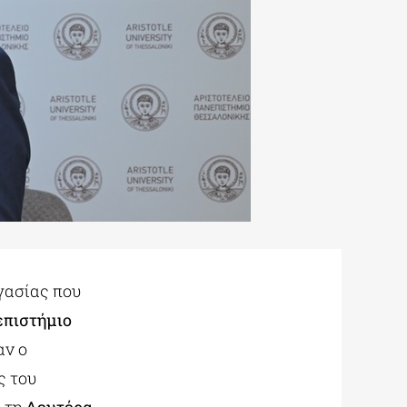
γασίας που
επιστήμιο
αν ο
ς του