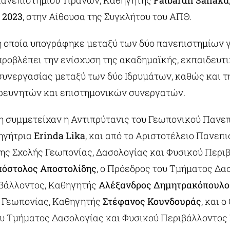
ανεπιστημίου Τιράνων, Καθηγητής
Fatbardh Sallaku
 2023
, στην Αίθουσα της Συγκλήτου του ΑΠΘ.
η οποία υπογράφηκε μεταξύ των δύο πανεπιστημίων 
προβλέπει την ενίσχυση της ακαδημαϊκής, εκπαιδευτι
συνεργασίας μεταξύ των δύο Ιδρυμάτων, καθώς και τ
ρευνητών και επιστημονικών συνεργατών.
η συμμετείχαν η Αντιπρύτανις του Γεωπονικού Πανε
ηγήτρια
Erinda Lika
, και από το Αριστοτέλειο Πανεπι
ης Σχολής Γεωπονίας, Δασολογίας και Φυσικού Περι
όστολος Αποστολίδης
, ο Πρόεδρος του Τμήματος Δα
βάλλοντος, Καθηγητής
Αλέξανδρος Δημητρακόπουλο
 Γεωπονίας, Καθηγητής
Στέφανος Κουνδουράς
, και 
υ Τμήματος Δασολογίας και Φυσικού Περιβάλλοντος