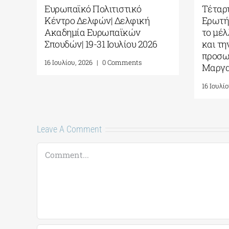
Τέταρτοι Δελφικοί Διάλογοι|
Απόστολος Β
Ερωτήματα και στοχασμοί για
Ενιαία Υγεία 
το μέλλον της ανθρωπότητας
Ελλάδα: από 
και την αυτογνωσία ως
πράξη
προσωπική πράξη| Γράφει η
8 Ιουλίου, 2026
|
Μαργαρίτα Καταγά
16 Ιουλίου, 2026
|
0 Comments
Leave A Comment
Comment