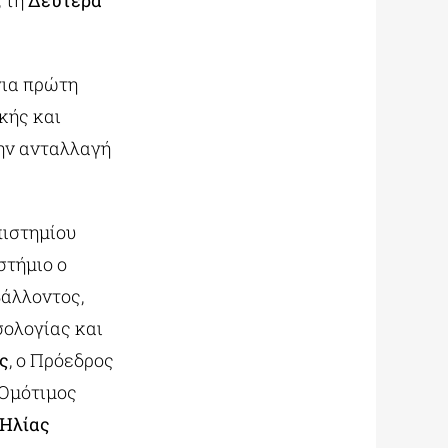
, τη
Δευτέρα
για πρώτη
κής και
ην ανταλλαγή
πιστημίου
στήμιο ο
βάλλοντος,
σολογίας και
ς
, ο Πρόεδρος
ο Ομότιμος
Ηλίας